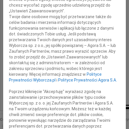
z powodu śmierci
chcesz wycofać zgodę uprzednio udzieloną przejdź do
„Ustawień Zaawansowanych”.
Syna
Twoje dane osobowe mogą być przetwarzane także do
celów badania i mierzenia informacji dotyczących
funkcjonowania serwisów i aplikacji lub łączone z danymi
składają
dot. świadczonych Tobie usług. Jeśli podstawą
przetwarzania Twoich danych jest uzasadniony interes
Zarząd, Koleżanki i Koledzy
Wyborcza sp. z o.o., jej spółki powiązanej – Agora S.A. – lub
Zaufanych Partnerów, masz prawo wyrazić sprzeciw. Aby
z firmy Rieber Foods Polska we Włocławku
to zrobić przejdź do „Ustawień Zaawansowanych” lub
skontaktuj się z administratorem – w zależności od
zakresu sprzeciwu i podmiotu, wobec którego jest
kierowany. Więcej informacji znajdziesz w
Polityce
Prywatności Wyborcza.pl
i
Polityce Prywatności Agora S.A.
Poprzez kliknięcie "Akceptuję" wyrażasz zgodę na
zainstalowanie i przechowywanie plików typu cookie
Wyborczej sp. z o. o. jej Zaufanych Partnerów i Agora S.A.
na Twoim urządzeniu końcowym. Możesz też w każdej
chwili zmienić swoje preferencje dot. plików cookie,
Copyright © Wyborcza sp. z o.o.
O nas
Staże u nas
Reklama
Polityka pr
ponownie wywołując narzędzie do zarządzania Twoimi
preferencjami dot. przetwarzania danych poprzez
Ustawienia prywatności