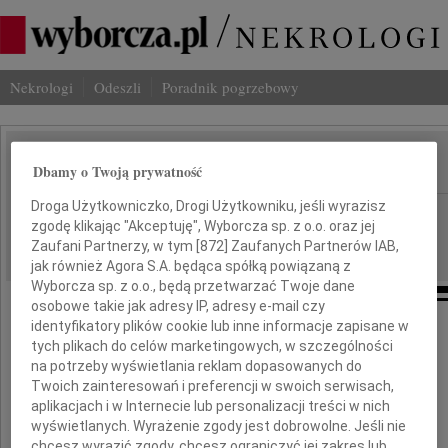
Nekrologi
Odeszli
Poradnik pogrzebowy
Dbamy o Twoją prywatność
IMIĘ I NAZWISKO:
Droga Użytkowniczko, Drogi Użytkowniku, jeśli wyrazisz
Bydgoszcz
REGION:
zgodę klikając "Akceptuję", Wyborcza sp. z o.o. oraz jej
12.04.2011
DATA EMISJI:
Zaufani Partnerzy, w tym [
872
] Zaufanych Partnerów IAB,
jak również Agora S.A. będąca spółką powiązaną z
Wyborcza sp. z o.o., będą przetwarzać Twoje dane
osobowe takie jak adresy IP, adresy e-mail czy
identyfikatory plików cookie lub inne informacje zapisane w
Panu
tych plikach do celów marketingowych, w szczególności
na potrzeby wyświetlania reklam dopasowanych do
Jerzemu Strzeleckiemu
Twoich zainteresowań i preferencji w swoich serwisach,
aplikacjach i w Internecie lub personalizacji treści w nich
wyświetlanych. Wyrażenie zgody jest dobrowolne. Jeśli nie
serdeczne wyrazy współczucia
chcesz wyrazić zgody, chcesz ograniczyć jej zakres lub