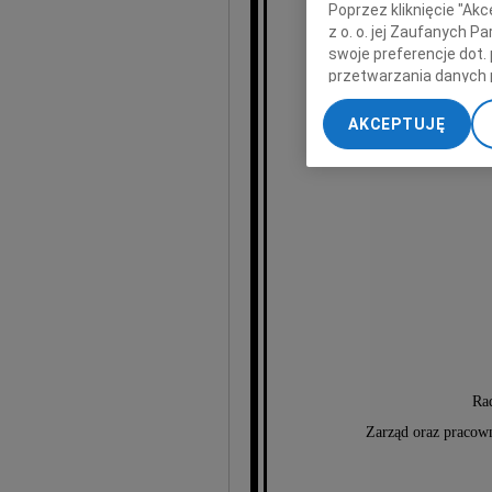
Poprzez kliknięcie "Ak
z o. o. jej Zaufanych 
swoje preferencje dot.
przetwarzania danych 
„Ustawienia zaawansow
AKCEPTUJĘ
My, nasi Zaufani Part
najser
dokładnych danych geol
Przechowywanie informa
treści, badnie odbiorcó
Ra
Zarząd oraz pracown