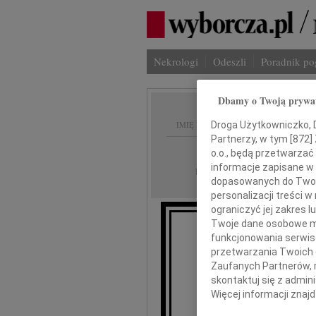
Nekrologi
Odeszli
Poradnik p
Dbamy o Twoją prywa
IMIĘ I NAZWISKO:
Droga Użytkowniczko, Dr
Partnerzy, w tym [
872
]
Szczecin
REGION:
o.o., będą przetwarzać 
informacje zapisane w
09.04.2011
DATA EMISJI:
dopasowanych do Twoich
personalizacji treści 
ograniczyć jej zakres
Twoje dane osobowe mo
funkcjonowania serwisó
przetwarzania Twoich da
Zaufanych Partnerów, 
Pa
skontaktuj się z admin
Więcej informacji znaj