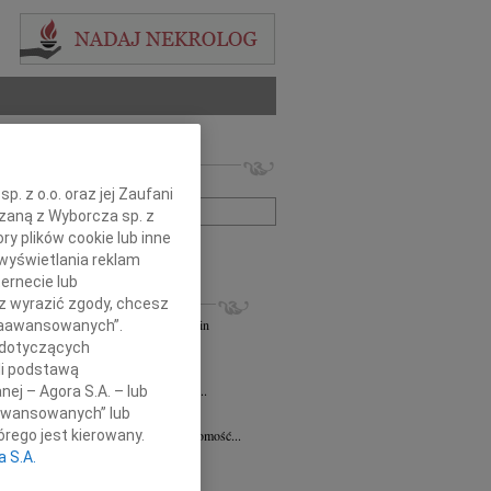
 nekrologów i wspomnień
zwisko lub numer ogłoszenia:
. z o.o. oraz jej Zaufani
ązaną z Wyborcza sp. z
ry plików cookie lub inne
+ szukanie zaawansowane
wyświetlania reklam
ernecie lub
KROLOGI
sz wyrazić zgody, chcesz
andra Szpaczyńska
29.07.2026
Szczecin
 Zaawansowanych”.
lkim smutkiem i żalem przyjąłem...
 dotyczących
7.2026
Szczecin
li podstawą
mec. Joannie Martyniuk-Plasze wyrazy...
nej – Agora S.A. – lub
aawansowanych” lub
rd Ciupak
08.07.2026
Szczecin
lkim smutkiem i żalem przyjąłem wiadomość...
rego jest kierowany.
a S.A.
sław Pietrzak
25.06.2026
Szczecin
lkim smutkiem i żalem przyjąłem...