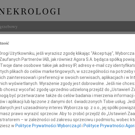
ogrzebowy
Szukaj
tność
Imię i na
ogi Użytkowniku, jeśli wyrazisz zgodę klikając "Akceptuję", Wyborcza sp
 Zaufanych Partnerów IAB, jak również Agora S.A. będąca spółką powi
Twoje dane osobowe takie jak adresy IP, adresy e-mail czy identyfikato
 tych plikach do celów marketingowych, w szczególności na potrzeby 
 zainteresowań i preferencji w swoich serwisach, aplikacjach i w Int
INNE NE
w nich wyświetlanych. Wyrażenie zgody jest dobrowolne. Jeśli nie chce
Aleks
 lub chcesz wycofać zgodę uprzednio udzieloną przejdź do „Ustawień
Z wie
gą być przetwarzane także do celów badania i mierzenia informacji
23.0
w i aplikacji lub łączone z danymi dot. świadczonych Tobie usług. Jeś
Panu
Pani 
nych jest uzasadniony interes Wyborcza sp. z o.o., jej spółki powiąza
masz prawo wyrazić sprzeciw. Aby to zrobić przejdź do „Ustawień Z
Edwa
włowi Sawińskiemu
Z wie
istratorem – w zależności od zakresu sprzeciwu i podmiotu, wobec któ
dziesz w
Polityce Prywatności Wyborcza.pl
i
Polityce Prywatności Agor
Stani
Z wie