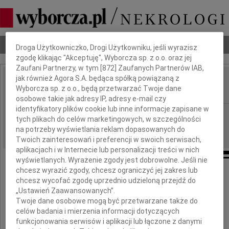
Dbamy o Twoją prywatność
Nekrologi
Odeszli
Poradnik pogrzebowy
Droga Użytkowniczko, Drogi Użytkowniku, jeśli wyrazisz
zgodę klikając "Akceptuję", Wyborcza sp. z o.o. oraz jej
Zaufani Partnerzy, w tym [
872
] Zaufanych Partnerów IAB,
jak również Agora S.A. będąca spółką powiązaną z
Janusz Schramm
Wyborcza sp. z o.o., będą przetwarzać Twoje dane
IMIĘ I NAZWISKO:
osobowe takie jak adresy IP, adresy e-mail czy
identyfikatory plików cookie lub inne informacje zapisane w
Gdańsk
REGION:
tych plikach do celów marketingowych, w szczególności
07.04.2011
DATA EMISJI:
na potrzeby wyświetlania reklam dopasowanych do
Twoich zainteresowań i preferencji w swoich serwisach,
aplikacjach i w Internecie lub personalizacji treści w nich
wyświetlanych. Wyrażenie zgody jest dobrowolne. Jeśli nie
chcesz wyrazić zgody, chcesz ograniczyć jej zakres lub
chcesz wycofać zgodę uprzednio udzieloną przejdź do
1 kwietnia 2011 roku odszedł
„Ustawień Zaawansowanych”.
Twoje dane osobowe mogą być przetwarzane także do
mój najukochańszy Tata,
celów badania i mierzenia informacji dotyczących
najlepszy Przyjaciel
funkcjonowania serwisów i aplikacji lub łączone z danymi