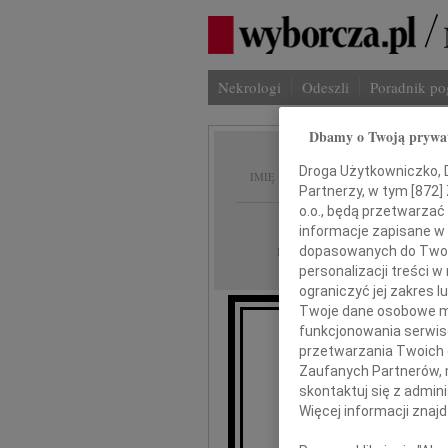
Nekrologi
Odeszli
Poradnik p
Dbamy o Twoją prywa
Jan No
Droga Użytkowniczko, Dr
IMIĘ I NAZWISKO:
Partnerzy, w tym [
872
]
o.o., będą przetwarzać 
Łódź
REGION:
informacje zapisane w
07.04.2011
dopasowanych do Twoich
DATA EMISJI:
personalizacji treści 
ograniczyć jej zakres
Twoje dane osobowe mo
funkcjonowania serwisó
przetwarzania Twoich da
Z ubolewani
Zaufanych Partnerów, 
skontaktuj się z admin
Więcej informacji znaj