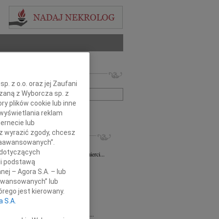
 nekrologów i wspomnień
zwisko lub numer ogłoszenia:
. z o.o. oraz jej Zaufani
ązaną z Wyborcza sp. z
ry plików cookie lub inne
+ szukanie zaawansowane
wyświetlania reklam
ernecie lub
KROLOGI
sz wyrazić zgody, chcesz
 Zaawansowanych”.
sz Gapiński
03.08.2026
Łódź
 dotyczących
ym żalem przyjęliśmy wiadomość o śmierci...
li podstawą
7.2026
Łódź
nej – Agora S.A. – lub
y głębokiego współczucia dla...
aawansowanych” lub
7.2026
Łódź
rego jest kierowany.
y współczucia Pani Janinie...
a S.A.
7.2026
Łódź
Joannie Nowińskiej wyrazy głębokiego...