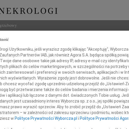
ogrzebowy
Szukaj
tność
wak
Imię i na
ogi Użytkowniku, jeśli wyrazisz zgodę klikając "Akceptuję", Wyborcza sp
 Zaufanych Partnerów IAB, jak również Agora S.A. będąca spółką powi
Twoje dane osobowe takie jak adresy IP, adresy e-mail czy identyfikato
 tych plikach do celów marketingowych, w szczególności na potrzeby 
 zainteresowań i preferencji w swoich serwisach, aplikacjach i w Int
INNE NE
w nich wyświetlanych. Wyrażenie zgody jest dobrowolne. Jeśli nie chce
 lub chcesz wycofać zgodę uprzednio udzieloną przejdź do „Ustawień
Tadeu
gą być przetwarzane także do celów badania i mierzenia informacji
Z duż
w i aplikacji lub łączone z danymi dot. świadczonych Tobie usług. Jeś
31.0
nych jest uzasadniony interes Wyborcza sp. z o.o., jej spółki powiąza
em przyjęliśmy wiadomość o śmierci
Wyraz
masz prawo wyrazić sprzeciw. Aby to zrobić przejdź do „Ustawień Z
29.0
istratorem – w zależności od zakresu sprzeciwu i podmiotu, wobec któ
Wyraz
Pana
dziesz w
Polityce Prywatności Wyborcza.pl
i
Polityce Prywatności Agor
27.0
Pani 