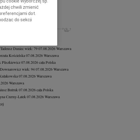
ypu cookie Wyborczej sp.
ej Mikołajewski
23.07.2026
Łódź
żdej chwili zmienić
bokim żalem żegnamy Śp. Andrzeja...
preferencjami dot.
cej
hodząc do sekcji
stawień przeglądarki.
ZE NEKROLOGI, KONDOLENCJE
8.2026
Warszawa
h celach:
Użycie
8.2026
Warszawa
lów identyfikacji.
 Tadeusz Duniec
wiek: 79
07.08.2026
Warszawa
ści, pomiar reklam i
rzata Kościelska
07.08.2026
Warszawa
 Pliszkiewicz
07.08.2026
cała Polska
 Downarowicz
wiek: 94
07.08.2026
Warszawa
 Kułakowska
07.08.2026
Warszawa
8.2026
Warszawa
iusz Butruk
07.08.2026
cała Polska
yna Czerny-Latek
07.08.2026
Warszawa
cej