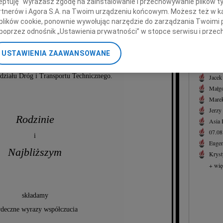
ceptuję" wyrażasz zgodę na zainstalowanie i przechowywanie plików t
ana Nowaka
Andrz
Partnerów i Agora S.A. na Twoim urządzeniu końcowym. Możesz też w ka
Z głę
 plików cookie, ponownie wywołując narzędzie do zarządzania Twoimi 
+ wię
poprzez odnośnik „Ustawienia prywatności” w stopce serwisu i przec
ane”. Zmiana ustawień plików cookie możliwa jest także za pomocą u
NAJNOWS
Wieloletniego pracownika
USTAWIENIA ZAAWANSOWANE
07.0
nerzy i Agora S.A. możemy przetwarzać dane osobowe w następującyc
u Marszałkowskiego w Łodzi,
07.0
okalizacyjnych. Aktywne skanowanie charakterystyki urządzenia do ce
ziału Dróg i Transportu Technicznego.
Jacek
cji na urządzeniu lub dostęp do nich. Spersonalizowane reklamy i tre
Małgo
w i ulepszanie usług.
Lista Zaufanych Partnerów
Marek
Jerzy
Rodzinie
Asia
07.0
i
Eugen
Najbliższym
Kryst
+ wię
składamy
rdeczne wyrazy współczucia