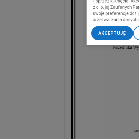
Poprzez kliknięcie "Ak
J
z o. o. jej Zaufanych 
swoje preferencje dot.
przetwarzania danych 
„Ustawienia zaawansow
AKCEPTUJĘ
My, nasi Zaufani Part
Urzęd
dokładnych danych geol
Naczelnika Wyd
Przechowywanie informa
treści, badnie odbiorcó
se