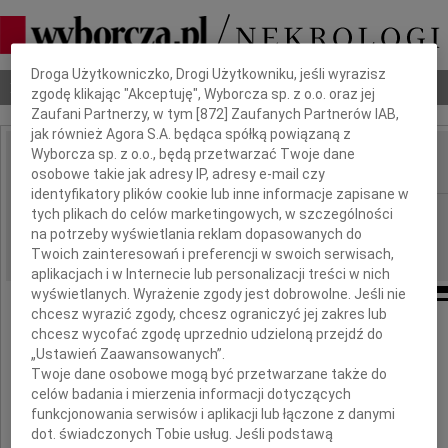
Dbamy o Twoją prywatność
Droga Użytkowniczko, Drogi Użytkowniku, jeśli wyrazisz
Nekrologi
Odeszli
Poradnik pogrzebowy
zgodę klikając "Akceptuję", Wyborcza sp. z o.o. oraz jej
Zaufani Partnerzy, w tym [
872
] Zaufanych Partnerów IAB,
jak również Agora S.A. będąca spółką powiązaną z
Wyborcza sp. z o.o., będą przetwarzać Twoje dane
osobowe takie jak adresy IP, adresy e-mail czy
IMIĘ I NAZWISKO:
identyfikatory plików cookie lub inne informacje zapisane w
Bydgoszcz
tych plikach do celów marketingowych, w szczególności
REGION:
na potrzeby wyświetlania reklam dopasowanych do
06.04.2011
DATA EMISJI:
Twoich zainteresowań i preferencji w swoich serwisach,
aplikacjach i w Internecie lub personalizacji treści w nich
wyświetlanych. Wyrażenie zgody jest dobrowolne. Jeśli nie
chcesz wyrazić zgody, chcesz ograniczyć jej zakres lub
chcesz wycofać zgodę uprzednio udzieloną przejdź do
Iwonie Majewskiej
„Ustawień Zaawansowanych”.
Twoje dane osobowe mogą być przetwarzane także do
celów badania i mierzenia informacji dotyczących
wyrazy głębokiego współczucia
funkcjonowania serwisów i aplikacji lub łączone z danymi
z powodu śmierci
dot. świadczonych Tobie usług. Jeśli podstawą