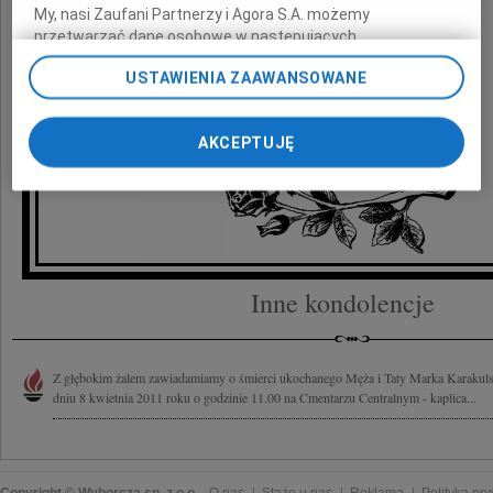
My, nasi Zaufani Partnerzy i Agora S.A. możemy
prokuratorzy i pracownicy
przetwarzać dane osobowe w następujących
Prokuratury Apelacyjnej w Szczecinie
celach:
Użycie dokładnych danych geolokalizacyjnych.
USTAWIENIA ZAAWANSOWANE
Aktywne skanowanie charakterystyki urządzenia do celów
identyfikacji. Przechowywanie informacji na urządzeniu lub
dostęp do nich. Spersonalizowane reklamy i treści, pomiar
AKCEPTUJĘ
reklam i treści, badnie odbiorców i ulepszanie usług.
Lista Zaufanych Partnerów
Inne kondolencje
Z głębokim żalem zawiadamiamy o śmierci ukochanego Męża i Taty Marka Karakuls
dniu 8 kwietnia 2011 roku o godzinie 11.00 na Cmentarzu Centralnym - kaplica...