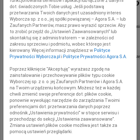
Marka Karakulskiego
funkcjonowania serwisów i aplikacji lub łączone z danymi
dot. świadczonych Tobie usług. Jeśli podstawą
przetwarzania Twoich danych jest uzasadniony interes
Wyborcza sp. z o.o., jej spółki powiązanej – Agora S.A. – lub
Zaufanych Partnerów, masz prawo wyrazić sprzeciw. Aby
Prokuratora Prokuratury Apelacyjnej w Szczecini
to zrobić przejdź do „Ustawień Zaawansowanych” lub
w stanie spoczynku.
skontaktuj się z administratorem – w zależności od
zakresu sprzeciwu i podmiotu, wobec którego jest
kierowany. Więcej informacji znajdziesz w
Polityce
Żegnamy niezawodnego kolegę, który pozostanie w nasze
Prywatności Wyborcza.pl
i
Polityce Prywatności Agora S.A.
jako wzór etycznego prawnika.
Poprzez kliknięcie "Akceptuję" wyrażasz zgodę na
zainstalowanie i przechowywanie plików typu cookie
Wyborczej sp. z o. o. jej Zaufanych Partnerów i Agora S.A.
Żonie, Córce i Najbliższym
na Twoim urządzeniu końcowym. Możesz też w każdej
chwili zmienić swoje preferencje dot. plików cookie,
ponownie wywołując narzędzie do zarządzania Twoimi
preferencjami dot. przetwarzania danych poprzez
wyrazy głębokiego współczucia
odnośnik „Ustawienia prywatności” w stopce serwisu i
przechodząc do sekcji „Ustawienia zaawansowane”.
Zmiana ustawień plików cookie możliwa jest także za
składają
pomocą ustawień przeglądarki.