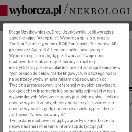
Dbamy o Twoją prywatność
Nekrologi
Odeszli
Poradnik pogrzebowy
Droga Użytkowniczko, Drogi Użytkowniku, jeśli wyrazisz
zgodę klikając "Akceptuję", Wyborcza sp. z o.o. oraz jej
Zaufani Partnerzy, w tym [
874
] Zaufanych Partnerów IAB,
Marek Karakulski
jak również Agora S.A. będąca spółką powiązaną z
IMIĘ I NAZWISKO:
Wyborcza sp. z o.o., będą przetwarzać Twoje dane
osobowe takie jak adresy IP, adresy e-mail czy
Szczecin
REGION:
identyfikatory plików cookie lub inne informacje zapisane w
05.04.2011
tych plikach do celów marketingowych, w szczególności
DATA EMISJI:
na potrzeby wyświetlania reklam dopasowanych do
Twoich zainteresowań i preferencji w swoich serwisach,
aplikacjach i w Internecie lub personalizacji treści w nich
wyświetlanych. Wyrażenie zgody jest dobrowolne. Jeśli nie
chcesz wyrazić zgody, chcesz ograniczyć jej zakres lub
Z głębokim żalem i smutkiem przyjęliśmy wiadomość o
chcesz wycofać zgodę uprzednio udzieloną przejdź do
w dniu 4 kwietnia 2011 roku
„Ustawień Zaawansowanych”.
Twoje dane osobowe mogą być przetwarzane także do
celów badania i mierzenia informacji dotyczących