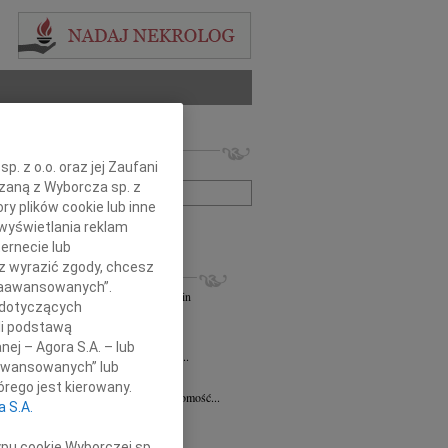
 nekrologów i wspomnień
. z o.o. oraz jej Zaufani
zwisko lub numer ogłoszenia:
ązaną z Wyborcza sp. z
ry plików cookie lub inne
wyświetlania reklam
+ szukanie zaawansowane
ernecie lub
sz wyrazić zgody, chcesz
KROLOGI
 Zaawansowanych”.
andra Szpaczyńska
29.07.2026
Szczecin
 dotyczących
lkim smutkiem i żalem przyjąłem...
li podstawą
7.2026
Szczecin
nej – Agora S.A. – lub
mec. Joannie Martyniuk-Plasze wyrazy...
aawansowanych” lub
rd Ciupak
08.07.2026
Szczecin
rego jest kierowany.
lkim smutkiem i żalem przyjąłem wiadomość...
a S.A.
sław Pietrzak
25.06.2026
Szczecin
lkim smutkiem i żalem przyjąłem...
ypu cookie Wyborczej sp.