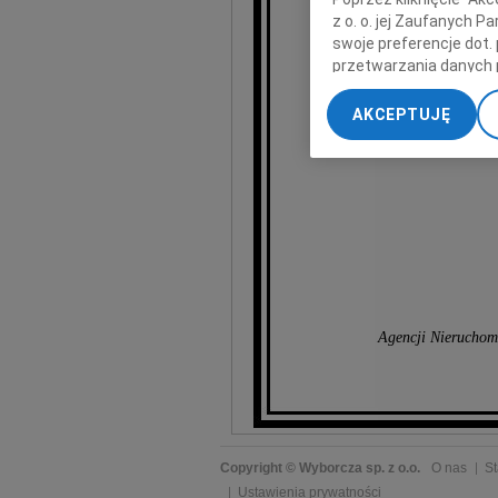
z o. o. jej Zaufanych 
swoje preferencje dot.
wyrazy
przetwarzania danych 
„Ustawienia zaawansow
AKCEPTUJĘ
My, nasi Zaufani Part
dokładnych danych geol
Przechowywanie informa
treści, badnie odbiorcó
Agencji Nieruchom
Copyright © Wyborcza sp. z o.o.
O nas
St
Ustawienia prywatności