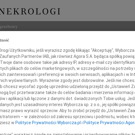
ogrzebowy
tność
Szukaj
ogi Użytkowniku, jeśli wyrazisz zgodę klikając "Akceptuję", Wyborcza sp
Imię i na
 Zaufanych Partnerów IAB, jak również Agora S.A. będąca spółką powi
Twoje dane osobowe takie jak adresy IP, adresy e-mail czy identyfikato
 tych plikach do celów marketingowych, w szczególności na potrzeby 
 zainteresowań i preferencji w swoich serwisach, aplikacjach i w Int
w nich wyświetlanych. Wyrażenie zgody jest dobrowolne. Jeśli nie chce
INNE NE
 lub chcesz wycofać zgodę uprzednio udzieloną przejdź do „Ustawień
Aleks
gą być przetwarzane także do celów badania i mierzenia informacji
Z wie
w i aplikacji lub łączone z danymi dot. świadczonych Tobie usług. Jeś
23.0
Koledze
nych jest uzasadniony interes Wyborcza sp. z o.o., jej spółki powiąza
Pani 
masz prawo wyrazić sprzeciw. Aby to zrobić przejdź do „Ustawień Z
Edwa
istratorem – w zależności od zakresu sprzeciwu i podmiotu, wobec któ
Z wie
dziesz w
Polityce Prywatności Wyborcza.pl
i
Polityce Prywatności Agor
echowi Majczynie
Stani
Z wie
ceptuję" wyrażasz zgodę na zainstalowanie i przechowywanie plików t