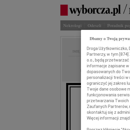
Nekrologi
Odeszli
Poradnik p
Dbamy o Twoją prywa
Droga Użytkowniczko, Dr
IMIĘ I NAZWISKO:
Partnerzy, w tym [
874
]
o.o., będą przetwarzać 
Szczecin
REGION:
informacje zapisane w
05.04.2011
DATA EMISJI:
dopasowanych do Twoich
personalizacji treści 
ograniczyć jej zakres
Twoje dane osobowe mo
funkcjonowania serwisó
przetwarzania Twoich da
Zaufanych Partnerów, 
skontaktuj się z admin
Więcej informacji znaj
L
Poprzez kliknięcie "Ak