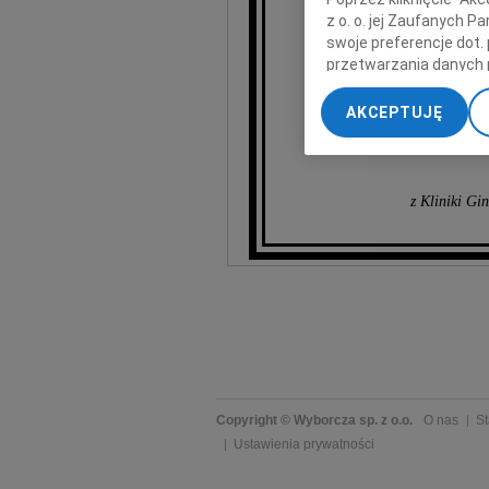
z o. o. jej Zaufanych 
swoje preferencje dot.
przetwarzania danych 
„Ustawienia zaawansow
AKCEPTUJĘ
My, nasi Zaufani Part
dokładnych danych geol
Przechowywanie informa
treści, badnie odbiorcó
z Kliniki Gi
Copyright © Wyborcza sp. z o.o.
O nas
St
Ustawienia prywatności