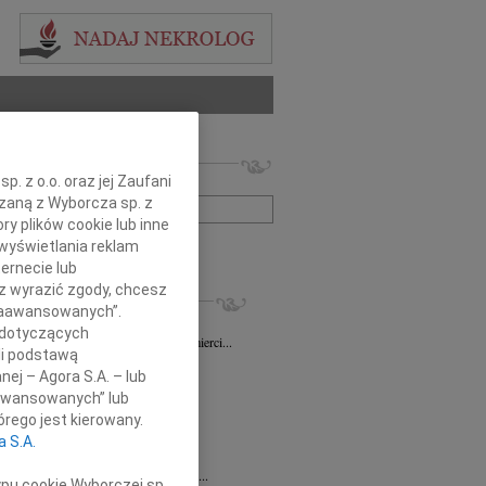
 nekrologów i wspomnień
. z o.o. oraz jej Zaufani
zwisko lub numer ogłoszenia:
ązaną z Wyborcza sp. z
ry plików cookie lub inne
wyświetlania reklam
+ szukanie zaawansowane
ernecie lub
sz wyrazić zgody, chcesz
KROLOGI
 Zaawansowanych”.
sz Gapiński
03.08.2026
Łódź
 dotyczących
ym żalem przyjęliśmy wiadomość o śmierci...
li podstawą
7.2026
Łódź
nej – Agora S.A. – lub
y głębokiego współczucia dla...
aawansowanych” lub
7.2026
Łódź
rego jest kierowany.
y współczucia Pani Janinie...
a S.A.
7.2026
Łódź
Joannie Nowińskiej wyrazy głębokiego...
ypu cookie Wyborczej sp.