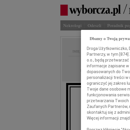
Nekrologi
Odeszli
Poradnik p
Dbamy o Twoją prywa
Droga Użytkowniczko, Dr
IMIĘ I NAZWISKO:
Partnerzy, w tym [
874
]
o.o., będą przetwarzać 
Łódź
REGION:
informacje zapisane w
05.04.2011
DATA EMISJI:
dopasowanych do Twoich
personalizacji treści 
ograniczyć jej zakres
Twoje dane osobowe mo
funkcjonowania serwisó
przetwarzania Twoich da
Zaufanych Partnerów, 
Arkad
skontaktuj się z admin
Więcej informacji znaj
se
Poprzez kliknięcie "Ak