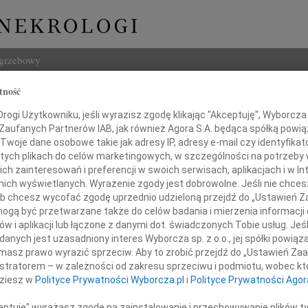
ogrzebowy
tność
Szukaj
ogi Użytkowniku, jeśli wyrazisz zgodę klikając "Akceptuję", Wyborcza sp
Imię i na
 Zaufanych Partnerów IAB, jak również Agora S.A. będąca spółką powi
Twoje dane osobowe takie jak adresy IP, adresy e-mail czy identyfikato
 tych plikach do celów marketingowych, w szczególności na potrzeby 
 zainteresowań i preferencji w swoich serwisach, aplikacjach i w Int
w nich wyświetlanych. Wyrażenie zgody jest dobrowolne. Jeśli nie chce
INNE NE
 lub chcesz wycofać zgodę uprzednio udzieloną przejdź do „Ustawień
Tadeu
gą być przetwarzane także do celów badania i mierzenia informacji
Z duż
w i aplikacji lub łączone z danymi dot. świadczonych Tobie usług. Jeś
Panu Doktorowi
31.0
nych jest uzasadniony interes Wyborcza sp. z o.o., jej spółki powiąza
Wyraz
masz prawo wyrazić sprzeciw. Aby to zrobić przejdź do „Ustawień Z
iuszowi Ciesielskiemu
29.0
istratorem – w zależności od zakresu sprzeciwu i podmiotu, wobec któ
Wyraz
dziesz w
Polityce Prywatności Wyborcza.pl
i
Polityce Prywatności Agor
27.0
rdeczne wyrazy współczucia
Pani 
ceptuję" wyrażasz zgodę na zainstalowanie i przechowywanie plików t