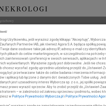
ogrzebowy
tność
Szukaj
ch Krzewiński
ogi Użytkowniku, jeśli wyrazisz zgodę klikając "Akceptuję", Wyborcza sp
Imię i na
 Zaufanych Partnerów IAB, jak również Agora S.A. będąca spółką powi
Twoje dane osobowe takie jak adresy IP, adresy e-mail czy identyfikato
 tych plikach do celów marketingowych, w szczególności na potrzeby 
 zainteresowań i preferencji w swoich serwisach, aplikacjach i w Int
w nich wyświetlanych. Wyrażenie zgody jest dobrowolne. Jeśli nie chce
INNE NE
 lub chcesz wycofać zgodę uprzednio udzieloną przejdź do „Ustawień
Elżbi
gą być przetwarzane także do celów badania i mierzenia informacji
Z głę
w i aplikacji lub łączone z danymi dot. świadczonych Tobie usług. Jeś
Alina
ietnia 2011 roku zmarł w Poznaniu,
nych jest uzasadniony interes Wyborcza sp. z o.o., jej spółki powiąza
Alina
po ciężkiej chorobie,
masz prawo wyrazić sprzeciw. Aby to zrobić przejdź do „Ustawień Z
Małgo
mój jedyny Brat
istratorem – w zależności od zakresu sprzeciwu i podmiotu, wobec któ
Z głę
dziesz w
Polityce Prywatności Wyborcza.pl
i
Polityce Prywatności Agor
Witol
Z głę
ceptuję" wyrażasz zgodę na zainstalowanie i przechowywanie plików t