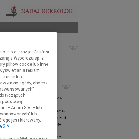
 nekrologów i wspomnień
. z o.o. oraz jej Zaufani
zwisko lub numer ogłoszenia:
ązaną z Wyborcza sp. z
ry plików cookie lub inne
wyświetlania reklam
+ szukanie zaawansowane
ernecie lub
sz wyrazić zgody, chcesz
KROLOGI
 Zaawansowanych”.
eta Fikus
05.08.2026
Poznań
 dotyczących
bokim smutkiem przyjęliśmy wiadomość o...
li podstawą
 Augustynowicz
03.07.2026
Poznań
nej – Agora S.A. – lub
 Augustynowicz z domu Hinz (1979-2024)...
aawansowanych” lub
rzata Oleśkowicz-Popiel
08.06.2026
Poznań
rego jest kierowany.
bokim smutkiem żegnamy naszą wybitną...
a S.A.
d Szulc
13.05.2026
Poznań
bokim żalem przyjęliśmy wiadomość, że w...
ypu cookie Wyborczej sp.