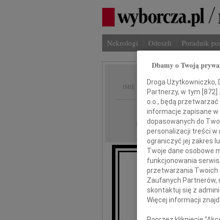
Nekrologi
Odeszli
Poradnik p
Dbamy o Twoją prywa
Wojcie
Droga Użytkowniczko, Dr
IMIĘ I NAZWISKO:
Partnerzy, w tym [
872
]
o.o., będą przetwarzać 
Poznań
REGION:
informacje zapisane w
dopasowanych do Twoich
05.04.2011
DATA EMISJI:
personalizacji treści 
ograniczyć jej zakres
Twoje dane osobowe mo
funkcjonowania serwisó
W dniu 2 kw
przetwarzania Twoich da
Zaufanych Partnerów, 
skontaktuj się z admin
Więcej informacji znaj
Poprzez kliknięcie "Ak