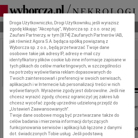
Dbamy o Twoją prywatność
Droga Użytkowniczko, Drogi Użytkowniku, jeśli wyrazisz
Nekrologi
Odeszli
Poradnik pogrzebowy
zgodę klikając "Akceptuję", Wyborcza sp. z o.o. oraz jej
Zaufani Partnerzy, w tym [
874
] Zaufanych Partnerów IAB,
jak również Agora S.A. będąca spółką powiązaną z
Wyborcza sp. z o.o., będą przetwarzać Twoje dane
osobowe takie jak adresy IP, adresy e-mail czy
IMIĘ I NAZWISKO:
identyfikatory plików cookie lub inne informacje zapisane w
Gdańsk
tych plikach do celów marketingowych, w szczególności
REGION:
na potrzeby wyświetlania reklam dopasowanych do
03.11.2009
DATA EMISJI:
Twoich zainteresowań i preferencji w swoich serwisach,
aplikacjach i w Internecie lub personalizacji treści w nich
wyświetlanych. Wyrażenie zgody jest dobrowolne. Jeśli nie
chcesz wyrazić zgody, chcesz ograniczyć jej zakres lub
chcesz wycofać zgodę uprzednio udzieloną przejdź do
Z głębokim żalem przyjęliśmy wiadomość o śmier
„Ustawień Zaawansowanych”.
Twoje dane osobowe mogą być przetwarzane także do
ś. p.
celów badania i mierzenia informacji dotyczących
ks. kanonika dr. Tadeusza Caba
funkcjonowania serwisów i aplikacji lub łączone z danymi
dot. świadczonych Tobie usług. Jeśli podstawą