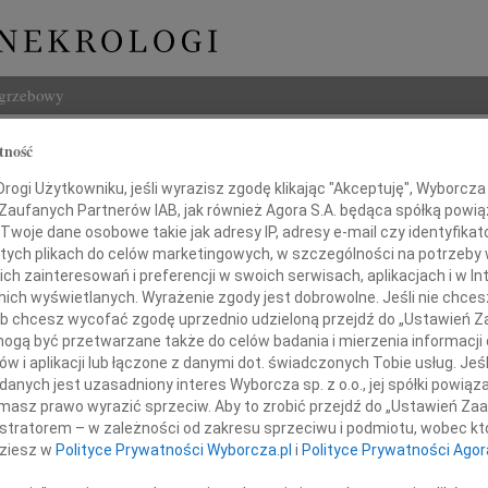
ogrzebowy
Szukaj
tność
ndra Małachowska
Imię i na
ogi Użytkowniku, jeśli wyrazisz zgodę klikając "Akceptuję", Wyborcza sp
 Zaufanych Partnerów IAB, jak również Agora S.A. będąca spółką powi
Twoje dane osobowe takie jak adresy IP, adresy e-mail czy identyfikato
 tych plikach do celów marketingowych, w szczególności na potrzeby 
 zainteresowań i preferencji w swoich serwisach, aplikacjach i w Int
INNE NE
w nich wyświetlanych. Wyrażenie zgody jest dobrowolne. Jeśli nie chce
 lub chcesz wycofać zgodę uprzednio udzieloną przejdź do „Ustawień
Maria
gą być przetwarzane także do celów badania i mierzenia informacji
WSPOM
w i aplikacji lub łączone z danymi dot. świadczonych Tobie usług. Jeś
Jerzy
Człowiek żyje tak długo,
nych jest uzasadniony interes Wyborcza sp. z o.o., jej spółki powiąza
Z głę
masz prawo wyrazić sprzeciw. Aby to zrobić przejdź do „Ustawień Z
Kazim
ak długo żyje pamięć o Nim
istratorem – w zależności od zakresu sprzeciwu i podmiotu, wobec któ
W dni
dziesz w
Polityce Prywatności Wyborcza.pl
i
Polityce Prywatności Agor
29.0
 smutkiem przyjęliśmy wiadomość o śmierci
Z głę