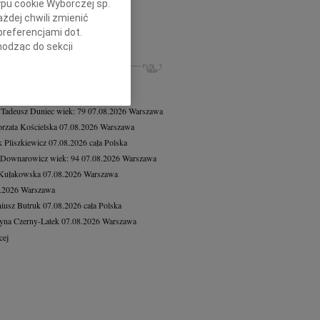
ypu cookie Wyborczej sp.
sz Fras
23.01.2026
Katowice
żdej chwili zmienić
lkim smutkiem żegnamy redaktora...
preferencjami dot.
cej
hodząc do sekcji
ZE NEKROLOGI, KONDOLENCJE
stawień przeglądarki.
8.2026
Warszawa
h celach:
Użycie
8.2026
Warszawa
lów identyfikacji.
 Tadeusz Duniec
wiek: 79
07.08.2026
Warszawa
ści, pomiar reklam i
rzata Kościelska
07.08.2026
Warszawa
 Pliszkiewicz
07.08.2026
cała Polska
 Downarowicz
wiek: 94
07.08.2026
Warszawa
 Kułakowska
07.08.2026
Warszawa
8.2026
Warszawa
iusz Butruk
07.08.2026
cała Polska
yna Czerny-Latek
07.08.2026
Warszawa
cej