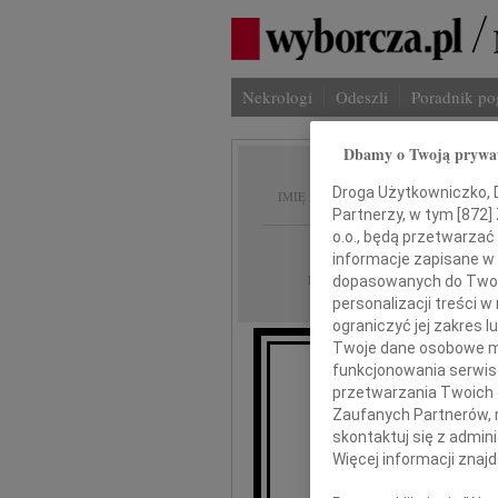
Nekrologi
Odeszli
Poradnik p
Dbamy o Twoją prywa
Aleksa
Droga Użytkowniczko, Dr
IMIĘ I NAZWISKO:
Partnerzy, w tym [
872
]
o.o., będą przetwarzać 
Katowice
REGION:
informacje zapisane w
03.11.2009
DATA EMISJI:
dopasowanych do Twoich
personalizacji treści 
ograniczyć jej zakres
Twoje dane osobowe mo
funkcjonowania serwisó
przetwarzania Twoich da
Zaufanych Partnerów, 
j
skontaktuj się z admin
Więcej informacji znaj
Z głębokim żalem i