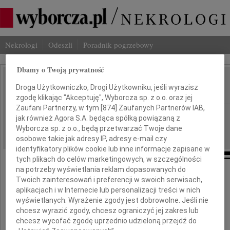
Nekrologi
Odeszli
Poradnik pogrzebowy
Dbamy o Twoją prywatność
Marian Koziej
Droga Użytkowniczko, Drogi Użytkowniku, jeśli wyrazisz
IMIĘ I NAZWISKO:
zgodę klikając "Akceptuję", Wyborcza sp. z o.o. oraz jej
Zaufani Partnerzy, w tym [
874
] Zaufanych Partnerów IAB,
Kielce
REGION:
jak również Agora S.A. będąca spółką powiązaną z
01.04.2011
Wyborcza sp. z o.o., będą przetwarzać Twoje dane
DATA EMISJI:
osobowe takie jak adresy IP, adresy e-mail czy
identyfikatory plików cookie lub inne informacje zapisane w
tych plikach do celów marketingowych, w szczególności
na potrzeby wyświetlania reklam dopasowanych do
Wyrazy głębokiego współczucia dla
Twoich zainteresowań i preferencji w swoich serwisach,
aplikacjach i w Internecie lub personalizacji treści w nich
wyświetlanych. Wyrażenie zgody jest dobrowolne. Jeśli nie
prof. dr. hab.
chcesz wyrazić zgody, chcesz ograniczyć jej zakres lub
chcesz wycofać zgodę uprzednio udzieloną przejdź do
Sławomira Kozieja