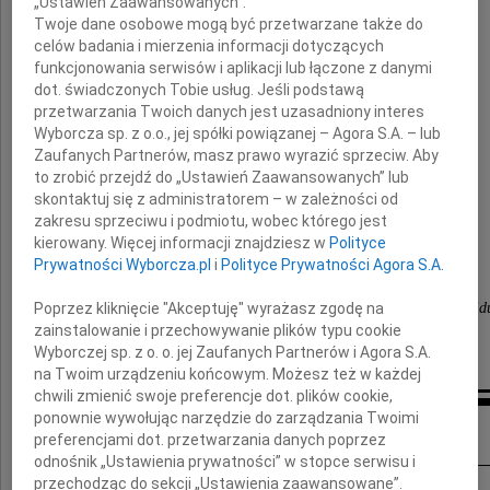
„Ustawień Zaawansowanych”.
Twoje dane osobowe mogą być przetwarzane także do
celów badania i mierzenia informacji dotyczących
z powodu śmierci Taty
funkcjonowania serwisów i aplikacji lub łączone z danymi
dot. świadczonych Tobie usług. Jeśli podstawą
przetwarzania Twoich danych jest uzasadniony interes
Wyborcza sp. z o.o., jej spółki powiązanej – Agora S.A. – lub
prof. dr. hab.
Zaufanych Partnerów, masz prawo wyrazić sprzeciw. Aby
Mariana Kozieja
to zrobić przejdź do „Ustawień Zaawansowanych” lub
skontaktuj się z administratorem – w zależności od
zakresu sprzeciwu i podmiotu, wobec którego jest
kierowany. Więcej informacji znajdziesz w
Polityce
składają
Prywatności Wyborcza.pl
i
Polityce Prywatności Agora S.A.
Poprzez kliknięcie "Akceptuję" wyrażasz zgodę na
koleżanki z Zakładu Dydaktyki Ogólnej i Wczesnej Ed
zainstalowanie i przechowywanie plików typu cookie
Wyborczej sp. z o. o. jej Zaufanych Partnerów i Agora S.A.
na Twoim urządzeniu końcowym. Możesz też w każdej
chwili zmienić swoje preferencje dot. plików cookie,
ponownie wywołując narzędzie do zarządzania Twoimi
Inne kondolencje
preferencjami dot. przetwarzania danych poprzez
odnośnik „Ustawienia prywatności” w stopce serwisu i
przechodząc do sekcji „Ustawienia zaawansowane”.