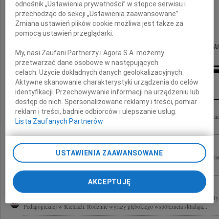
odnośnik „Ustawienia prywatności” w stopce serwisu i
Marszałek Województwa Świętokrzyskiego
przechodząc do sekcji „Ustawienia zaawansowane”.
Zmiana ustawień plików cookie możliwa jest także za
pomocą ustawień przeglądarki.
Marek Gos
Przewodniczący Sejmiku Województwa Świętokrzysk
My, nasi Zaufani Partnerzy i Agora S.A. możemy
przetwarzać dane osobowe w następujących
celach:
Użycie dokładnych danych geolokalizacyjnych.
Inne kondolencje
Aktywne skanowanie charakterystyki urządzenia do celów
identyfikacji. Przechowywanie informacji na urządzeniu lub
dostęp do nich. Spersonalizowane reklamy i treści, pomiar
reklam i treści, badnie odbiorców i ulepszanie usług.
Wyrazy głębokiego współczucia dla prof. dr. hab. Sławomira Kozieja z powodu śmier
Lista Zaufanych Partnerów
Kozieja składają koleżanki z Zakładu Dydaktyki Ogólnej i Wczesnej...
USTAWIENIA ZAAWANSOWANE
Z głębokim smutkiem przyjęliśmy wiadomość o śmierci prof. zw. dr. hab. inż. Maria
Wyższej Szkoły Pedagogicznej w Kielcach, obecnie Uniwersytetu...
AKCEPTUJĘ
Z żalem przyjęliśmy wiadomość o śmierci prof. zw. dr. hab. inż. Mariana Kozieja B
Pedagogicznej w Kielcach. Rodzinie wyrazy głębokiego współczucia składają...