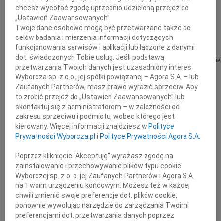
chcesz wycofać zgodę uprzednio udzieloną przejdź do
Mariana Kozieja
„Ustawień Zaawansowanych”.
Twoje dane osobowe mogą być przetwarzane także do
celów badania i mierzenia informacji dotyczących
funkcjonowania serwisów i aplikacji lub łączone z danymi
dot. świadczonych Tobie usług. Jeśli podstawą
Byłego Rektora Wyższej Szkoły Pedagogicznej w Kiel
przetwarzania Twoich danych jest uzasadniony interes
Wychowawcy młodzieży kieleckich uczelni
Wyborcza sp. z o.o., jej spółki powiązanej – Agora S.A. – lub
Zaufanych Partnerów, masz prawo wyrazić sprzeciw. Aby
to zrobić przejdź do „Ustawień Zaawansowanych” lub
Rodzinie i Bliskim
skontaktuj się z administratorem – w zależności od
zakresu sprzeciwu i podmiotu, wobec którego jest
kierowany. Więcej informacji znajdziesz w
Polityce
Prywatności Wyborcza.pl
i
Polityce Prywatności Agora S.A.
wyrazy głębokiego współczucia
Poprzez kliknięcie "Akceptuję" wyrażasz zgodę na
zainstalowanie i przechowywanie plików typu cookie
Wyborczej sp. z o. o. jej Zaufanych Partnerów i Agora S.A.
składają
na Twoim urządzeniu końcowym. Możesz też w każdej
chwili zmienić swoje preferencje dot. plików cookie,
ponownie wywołując narzędzie do zarządzania Twoimi
Adam Jarubas
preferencjami dot. przetwarzania danych poprzez