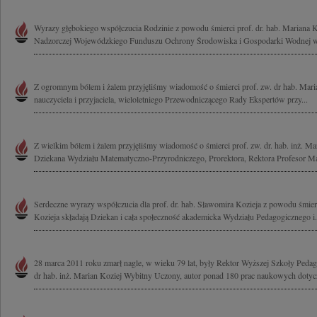
Wyrazy głębokiego współczucia Rodzinie z powodu śmierci prof. dr. hab. Mariana 
Nadzorczej Wojewódzkiego Funduszu Ochrony Środowiska i Gospodarki Wodnej w
Z ogromnym bólem i żalem przyjęliśmy wiadomość o śmierci prof. zw. dr hab. Mari
nauczyciela i przyjaciela, wieloletniego Przewodniczącego Rady Ekspertów przy...
Z wielkim bólem i żalem przyjęliśmy wiadomość o śmierci prof. zw. dr. hab. inż. Ma
Dziekana Wydziału Matematyczno-Przyrodniczego, Prorektora, Rektora Profesor Mar
Serdeczne wyrazy współczucia dla prof. dr. hab. Sławomira Kozieja z powodu śmierc
Kozieja składają Dziekan i cała społeczność akademicka Wydziału Pedagogicznego i.
28 marca 2011 roku zmarł nagle, w wieku 79 lat, były Rektor Wyższej Szkoły Pedag
dr hab. inż. Marian Koziej Wybitny Uczony, autor ponad 180 prac naukowych dotycz