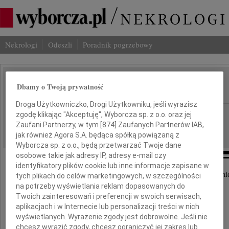
Nekrologi
Odeszli
Poradnik pogrzebowy
Marian Koziej
Dbamy o Twoją prywatność
IMIĘ I NAZWISKO:
Droga Użytkowniczko, Drogi Użytkowniku, jeśli wyrazisz
Kielce
zgodę klikając "Akceptuję", Wyborcza sp. z o.o. oraz jej
REGION:
Zaufani Partnerzy, w tym [
874
] Zaufanych Partnerów IAB,
31.03.2011
DATA EMISJI:
jak również Agora S.A. będąca spółką powiązaną z
Wyborcza sp. z o.o., będą przetwarzać Twoje dane
osobowe takie jak adresy IP, adresy e-mail czy
identyfikatory plików cookie lub inne informacje zapisane w
Z wielkim smutkiem przyjęliśmy wiadomość o śmie
tych plikach do celów marketingowych, w szczególności
na potrzeby wyświetlania reklam dopasowanych do
Twoich zainteresowań i preferencji w swoich serwisach,
aplikacjach i w Internecie lub personalizacji treści w nich
prof. zw. dr. hab. inż.
wyświetlanych. Wyrażenie zgody jest dobrowolne. Jeśli nie
chcesz wyrazić zgody, chcesz ograniczyć jej zakres lub