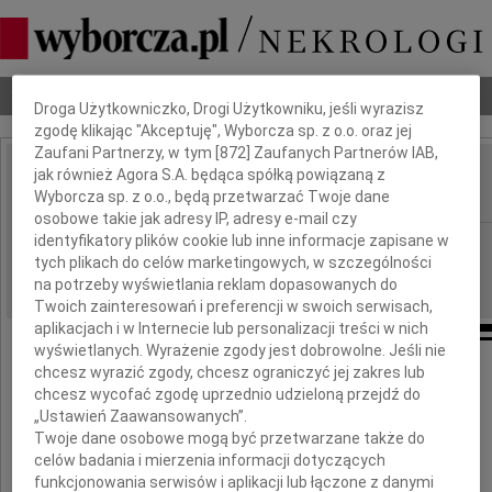
Dbamy o Twoją prywatność
Nekrologi
Odeszli
Poradnik pogrzebowy
Droga Użytkowniczko, Drogi Użytkowniku, jeśli wyrazisz
zgodę klikając "Akceptuję", Wyborcza sp. z o.o. oraz jej
Zaufani Partnerzy, w tym [
872
] Zaufanych Partnerów IAB,
jak również Agora S.A. będąca spółką powiązaną z
Czesław Jaczyński
IMIĘ I NAZWISKO:
Wyborcza sp. z o.o., będą przetwarzać Twoje dane
osobowe takie jak adresy IP, adresy e-mail czy
identyfikatory plików cookie lub inne informacje zapisane w
Warszawa
REGION:
tych plikach do celów marketingowych, w szczególności
30.03.2011
DATA EMISJI:
na potrzeby wyświetlania reklam dopasowanych do
Twoich zainteresowań i preferencji w swoich serwisach,
aplikacjach i w Internecie lub personalizacji treści w nich
wyświetlanych. Wyrażenie zgody jest dobrowolne. Jeśli nie
chcesz wyrazić zgody, chcesz ograniczyć jej zakres lub
W dniu 26 marca 2011 roku
chcesz wycofać zgodę uprzednio udzieloną przejdź do
Pan Bóg zabrał do siebie,
„Ustawień Zaawansowanych”.
opatrzonego świętymi Sakramentami
Twoje dane osobowe mogą być przetwarzane także do
celów badania i mierzenia informacji dotyczących
funkcjonowania serwisów i aplikacji lub łączone z danymi