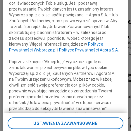
dot. świadczonych Tobie usług. Jeśli podstawą
przetwarzania Twoich danych jest uzasadniony interes
Wyborcza sp. z o.o., jej spółki powiązanej – Agora S.A. – lub
Czesława Jaczyńskieg
Zaufanych Partnerów, masz prawo wyrazić sprzeciw. Aby
to zrobić przejdź do „Ustawień Zaawansowanych” lub
skontaktuj się z administratorem – w zależności od
Urodzonego 4 września 1929 roku w Poznaniu,
zakresu sprzeciwu i podmiotu, wobec którego jest
syna Marii z Czernickich i Władysława Jaczyńskic
kierowany. Więcej informacji znajdziesz w
Polityce
ostatnich właścicieli majątku Piaski na Kujawach
Prywatności Wyborcza.pl
i
Polityce Prywatności Agora S.A.
wychowanka Gimnazjum i Liceum Księży Marianów na B
Poprzez kliknięcie "Akceptuję" wyrażasz zgodę na
Msza Święta żałobna odbędzie się
zainstalowanie i przechowywanie plików typu cookie
dnia 2 kwietnia 2011 roku o godzinie 10.30
Wyborczej sp. z o. o. jej Zaufanych Partnerów i Agora S.A.
w kościele pw. św. Stanisława Kostki przy ul. Hozju
na Twoim urządzeniu końcowym. Możesz też w każdej
po czym nastąpi wyjazd na cmentarz do grobu rodzi
chwili zmienić swoje preferencje dot. plików cookie,
w Czersku koło Góry Kalwarii.
ponownie wywołując narzędzie do zarządzania Twoimi
preferencjami dot. przetwarzania danych poprzez
O czym zawiadamiają, pogrążeni w głębokim smu
odnośnik „Ustawienia prywatności” w stopce serwisu i
przechodząc do sekcji „Ustawienia zaawansowane”.
żona Ania z córką Katarzyną i Łukaszem,
Zmiana ustawień plików cookie możliwa jest także za
córka Joanna z mężem Filipem i ich córki Camille i Gab
pomocą ustawień przeglądarki.
USTAWIENIA ZAAWANSOWANE
córka Marta z mężem Bruno i ich dzieci Alexis, Stany i 