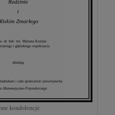
Rodzinie
i
Bliskim Zmarłego
w. dr. hab. inż. Mariana Kozieja
zczerego i głębokiego współczucia
składają
odziekani i cała społeczność uniwersytecka
łu Matematyczno-Przyrodniczego
nne kondolencje