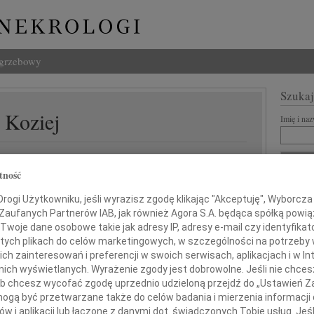
ogrzebowy
Szukaj
 Koziej
Imię i na
tność
INNE NE
ogi Użytkowniku, jeśli wyrazisz zgodę klikając "Akceptuję", Wyborcza sp
Jan P
 Zaufanych Partnerów IAB, jak również Agora S.A. będąca spółką powi
Z głę
Twoje dane osobowe takie jak adresy IP, adresy e-mail czy identyfikato
Bożen
Z wielkim bólem i żalem
 tych plikach do celów marketingowych, w szczególności na potrzeby 
Drogi
jęliśmy wiadomość o śmierci
 zainteresowań i preferencji w swoich serwisach, aplikacjach i w Int
20.0
w nich wyświetlanych. Wyrażenie zgody jest dobrowolne. Jeśli nie chce
Z głę
 lub chcesz wycofać zgodę uprzednio udzieloną przejdź do „Ustawień
Damia
gą być przetwarzane także do celów badania i mierzenia informacji
Z głę
w i aplikacji lub łączone z danymi dot. świadczonych Tobie usług. Jeś