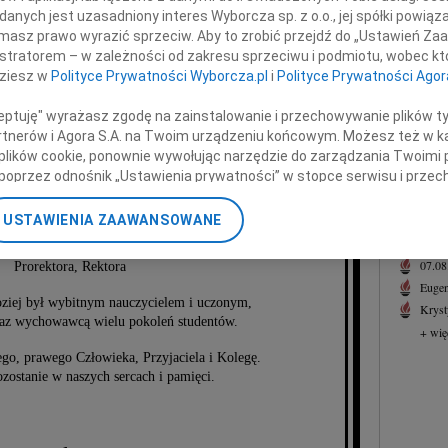
Emili
nych jest uzasadniony interes Wyborcza sp. z o.o., jej spółki powiąza
"Nie 
masz prawo wyrazić sprzeciw. Aby to zrobić przejdź do „Ustawień Z
+ wię
istratorem – w zależności od zakresu sprzeciwu i podmiotu, wobec któ
dziesz w
Polityce Prywatności Wyborcza.pl
i
Polityce Prywatności Agor
NAJNOWS
f. zw. dr. hab. inż.
07.0
ceptuję" wyrażasz zgodę na zainstalowanie i przechowywanie plików t
07.0
Partnerów i Agora S.A. na Twoim urządzeniu końcowym. Możesz też w ka
Jacek
 plików cookie, ponownie wywołując narzędzie do zarządzania Twoimi 
riana Kozieja
poprzez odnośnik „Ustawienia prywatności” w stopce serwisu i przec
Małgo
ane”. Zmiana ustawień plików cookie możliwa jest także za pomocą u
Marek
USTAWIENIA ZAAWANSOWANE
Jerzy
nerzy i Agora S.A. możemy przetwarzać dane osobowe w następującyc
Asia
kana Wydziału Matematyczno-Przyrodniczego,
okalizacyjnych. Aktywne skanowanie charakterystyki urządzenia do ce
07.0
Prorektora, Rektora
cji na urządzeniu lub dostęp do nich. Spersonalizowane reklamy i tre
Eugen
w i ulepszanie usług.
Lista Zaufanych Partnerów
ziej był wybitnym nauczycielem i uczonym,
Kryst
raz wychowawcą wielu pokoleń studentów.
+ wię
ego, prawego Człowieka, Przyjaciela i Kolegę.
zostanie w naszych sercach i pamięci.