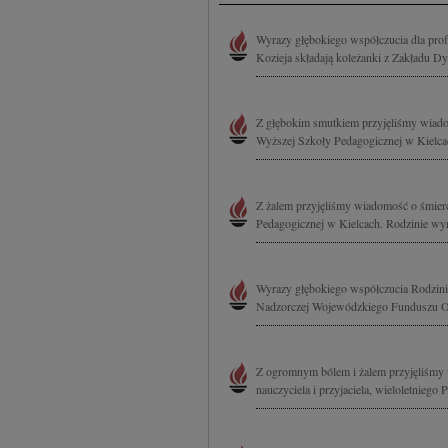
Wyrazy głębokiego współczucia dla prof.
Kozieja składają koleżanki z Zakładu Dy
Z głębokim smutkiem przyjęliśmy wiadom
Wyższej Szkoły Pedagogicznej w Kielcac
Z żalem przyjęliśmy wiadomość o śmierc
Pedagogicznej w Kielcach. Rodzinie wyr
Wyrazy głębokiego współczucia Rodzinie
Nadzorczej Wojewódzkiego Funduszu O
Z ogromnym bólem i żalem przyjęliśmy w
nauczyciela i przyjaciela, wieloletnieg