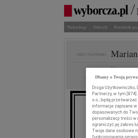
Nekrologi
Odeszli
Poradnik p
Marian
IMIĘ I NAZWISKO:
Kielce
REGION:
Dbamy o Twoją prywa
30.03.2011
DATA EMISJI:
Droga Użytkowniczko, Dr
Partnerzy, w tym [
874
]
o.o., będą przetwarzać 
informacje zapisane w
przy
dopasowanych do Twoich
personalizacji treści 
ograniczyć jej zakres
Twoje dane osobowe mo
funkcjonowania serwisó