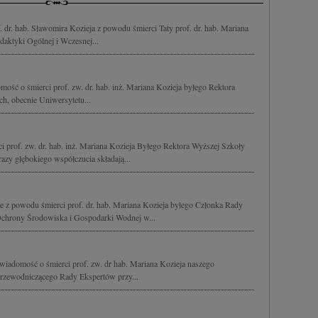
 dr. hab. Sławomira Kozieja z powodu śmierci Taty prof. dr. hab. Mariana
daktyki Ogólnej i Wczesnej...
ość o śmierci prof. zw. dr. hab. inż. Mariana Kozieja byłego Rektora
h, obecnie Uniwersytetu...
i prof. zw. dr. hab. inż. Mariana Kozieja Byłego Rektora Wyższej Szkoły
azy głębokiego współczucia składają...
 z powodu śmierci prof. dr. hab. Mariana Kozieja byłego Członka Rady
chrony Środowiska i Gospodarki Wodnej w...
iadomość o śmierci prof. zw. dr hab. Mariana Kozieja naszego
o Przewodniczącego Rady Ekspertów przy...