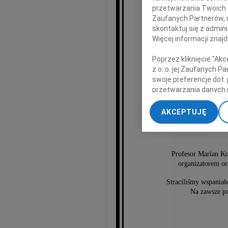
przetwarzania Twoich da
Zaufanych Partnerów, 
skontaktuj się z admin
Więcej informacji znaj
pro
Poprzez kliknięcie "Ak
z o. o. jej Zaufanych 
swoje preferencje dot.
Ma
przetwarzania danych 
„Ustawienia zaawansow
AKCEPTUJĘ
My, nasi Zaufani Part
wieloletniego Dzie
dokładnych danych geol
Przechowywanie informa
treści, badnie odbiorcó
Profesor Marian Ko
organizatorem o
Straciliśmy wspaniał
Na zawsze po