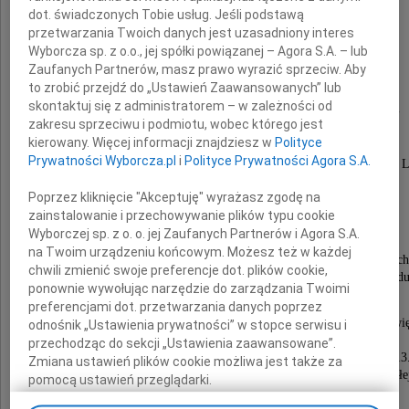
dot. świadczonych Tobie usług. Jeśli podstawą
przetwarzania Twoich danych jest uzasadniony interes
Wyborcza sp. z o.o., jej spółki powiązanej – Agora S.A. – lub
Zaufanych Partnerów, masz prawo wyrazić sprzeciw. Aby
mgr
to zrobić przejdź do „Ustawień Zaawansowanych” lub
skontaktuj się z administratorem – w zależności od
Anna Krzyżanowska
zakresu sprzeciwu i podmiotu, wobec którego jest
kierowany. Więcej informacji znajdziesz w
Polityce
Prywatności Wyborcza.pl
i
Polityce Prywatności Agora S.A.
córka Lidii i Alfreda, urodzona 4 lipca 1929 roku we
Poprzez kliknięcie "Akceptuję" wyrażasz zgodę na
Semper Fidelis LWOWIANKA
zainstalowanie i przechowywanie plików typu cookie
Wyborczej sp. z o. o. jej Zaufanych Partnerów i Agora S.A.
Absolwentka Uniwersytetu Jagiellońskiego,
na Twoim urządzeniu końcowym. Możesz też w każdej
długoletni pracownik Kliniki Chorób Zakaźnych
chwili zmienić swoje preferencje dot. plików cookie,
Akadamii Medycznej w Krakowie oraz Sanepid
ponownie wywołując narzędzie do zarządzania Twoimi
preferencjami dot. przetwarzania danych poprzez
Uroczystości pogrzebowe rozpoczną się Mszą Świę
odnośnik „Ustawienia prywatności” w stopce serwisu i
w kaplicy na Cmentarzu Rakowickim
przechodząc do sekcji „Ustawienia zaawansowane”.
w poniedziałek, 4 kwietnia 2011 roku o godzinie 13
Zmiana ustawień plików cookie możliwa jest także za
po czym nastąpi odprowadzenie prochów Zmarłe
pomocą ustawień przeglądarki.
na miejsce wiecznego spoczynku.