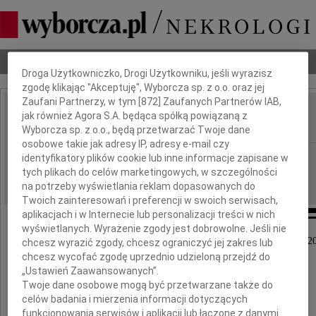
Dbamy o Twoją prywatność
Nekrologi
Odeszli
Poradnik pogrzebowy
Droga Użytkowniczko, Drogi Użytkowniku, jeśli wyrazisz
zgodę klikając "Akceptuję", Wyborcza sp. z o.o. oraz jej
Zaufani Partnerzy, w tym [
872
] Zaufanych Partnerów IAB,
Anna Krzyżanowska
jak również Agora S.A. będąca spółką powiązaną z
IMIĘ I NAZWISKO:
Wyborcza sp. z o.o., będą przetwarzać Twoje dane
osobowe takie jak adresy IP, adresy e-mail czy
Kraków
identyfikatory plików cookie lub inne informacje zapisane w
REGION:
tych plikach do celów marketingowych, w szczególności
01.04.2011
DATA EMISJI:
na potrzeby wyświetlania reklam dopasowanych do
Twoich zainteresowań i preferencji w swoich serwisach,
aplikacjach i w Internecie lub personalizacji treści w nich
wyświetlanych. Wyrażenie zgody jest dobrowolne. Jeśli nie
Z głębokim żalem zawiadamiamy, że w dniu 27 marca 20
chcesz wyrazić zgody, chcesz ograniczyć jej zakres lub
zmarła nasza Droga Przyjaciółka
chcesz wycofać zgodę uprzednio udzieloną przejdź do
„Ustawień Zaawansowanych”.
Twoje dane osobowe mogą być przetwarzane także do
celów badania i mierzenia informacji dotyczących
funkcjonowania serwisów i aplikacji lub łączone z danymi