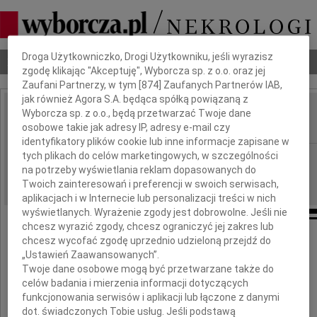
Dbamy o Twoją prywatność
Droga Użytkowniczko, Drogi Użytkowniku, jeśli wyrazisz
Nekrologi
Odeszli
Poradnik pogrzebowy
zgodę klikając "Akceptuję", Wyborcza sp. z o.o. oraz jej
Zaufani Partnerzy, w tym [
874
] Zaufanych Partnerów IAB,
jak również Agora S.A. będąca spółką powiązaną z
Wyborcza sp. z o.o., będą przetwarzać Twoje dane
Eleonorita Sromek
IMIĘ I NAZWISKO:
osobowe takie jak adresy IP, adresy e-mail czy
identyfikatory plików cookie lub inne informacje zapisane w
tych plikach do celów marketingowych, w szczególności
Wrocław
REGION:
na potrzeby wyświetlania reklam dopasowanych do
30.03.2011
DATA EMISJI:
Twoich zainteresowań i preferencji w swoich serwisach,
aplikacjach i w Internecie lub personalizacji treści w nich
wyświetlanych. Wyrażenie zgody jest dobrowolne. Jeśli nie
chcesz wyrazić zgody, chcesz ograniczyć jej zakres lub
chcesz wycofać zgodę uprzednio udzieloną przejdź do
Z głębokim bólem zawiadamiamy
„Ustawień Zaawansowanych”.
o śmierci ukochanej Żony, Mamy i Babci
Twoje dane osobowe mogą być przetwarzane także do
celów badania i mierzenia informacji dotyczących
funkcjonowania serwisów i aplikacji lub łączone z danymi
dot. świadczonych Tobie usług. Jeśli podstawą