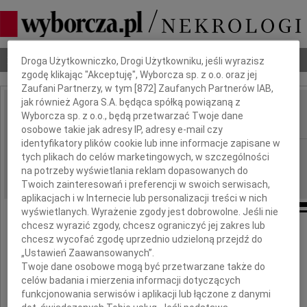
Dbamy o Twoją prywatność
Nekrologi
Odeszli
Poradnik pogrzebowy
Droga Użytkowniczko, Drogi Użytkowniku, jeśli wyrazisz
zgodę klikając "Akceptuję", Wyborcza sp. z o.o. oraz jej
Zaufani Partnerzy, w tym [
872
] Zaufanych Partnerów IAB,
jak również Agora S.A. będąca spółką powiązaną z
Zofia Supel
Wyborcza sp. z o.o., będą przetwarzać Twoje dane
IMIĘ I NAZWISKO:
osobowe takie jak adresy IP, adresy e-mail czy
identyfikatory plików cookie lub inne informacje zapisane w
Warszawa
REGION:
tych plikach do celów marketingowych, w szczególności
29.03.2011
na potrzeby wyświetlania reklam dopasowanych do
DATA EMISJI:
Twoich zainteresowań i preferencji w swoich serwisach,
aplikacjach i w Internecie lub personalizacji treści w nich
wyświetlanych. Wyrażenie zgody jest dobrowolne. Jeśli nie
chcesz wyrazić zgody, chcesz ograniczyć jej zakres lub
25 marca 2011 roku odeszła w wieku 93 lat
chcesz wycofać zgodę uprzednio udzieloną przejdź do
nasza ukochana Mama, Babcia i Prababcia
„Ustawień Zaawansowanych”.
Twoje dane osobowe mogą być przetwarzane także do
celów badania i mierzenia informacji dotyczących
funkcjonowania serwisów i aplikacji lub łączone z danymi