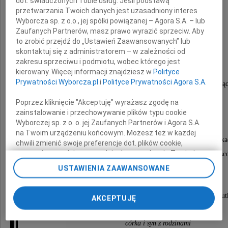
dot. świadczonych Tobie usług. Jeśli podstawą
przetwarzania Twoich danych jest uzasadniony interes
Zofia Supel
Wyborcza sp. z o.o., jej spółki powiązanej – Agora S.A. – lub
Zaufanych Partnerów, masz prawo wyrazić sprzeciw. Aby
z domu Łobzowska
to zrobić przejdź do „Ustawień Zaawansowanych” lub
skontaktuj się z administratorem – w zależności od
zakresu sprzeciwu i podmiotu, wobec którego jest
urodzona w 1917 roku w Borysławiu,
kierowany. Więcej informacji znajdziesz w
Polityce
Prywatności Wyborcza.pl
i
Polityce Prywatności Agora S.A.
długoletnia pracownica Biura Studiów i Projektów Łąc
Poprzez kliknięcie "Akceptuję" wyrażasz zgodę na
Nabożeństwo żałobne odprawione zostanie
zainstalowanie i przechowywanie plików typu cookie
Wyborczej sp. z o. o. jej Zaufanych Partnerów i Agora S.A.
31 marca 2011 roku o godzinie 10.00
na Twoim urządzeniu końcowym. Możesz też w każdej
w kościele pw. św. Karola Boromeusza na Powązka
chwili zmienić swoje preferencje dot. plików cookie,
ponownie wywołując narzędzie do zarządzania Twoimi
po czym nastąpi odprowadzenie na cmentarz miejs
preferencjami dot. przetwarzania danych poprzez
USTAWIENIA ZAAWANSOWANE
do grobu rodzinnego.
odnośnik „Ustawienia prywatności” w stopce serwisu i
przechodząc do sekcji „Ustawienia zaawansowane”.
Zmiana ustawień plików cookie możliwa jest także za
O czym zawiadamiają pogrążeni w głębokim smut
AKCEPTUJĘ
pomocą ustawień przeglądarki.
córka i syn z rodzinami
My, nasi Zaufani Partnerzy i Agora S.A. możemy