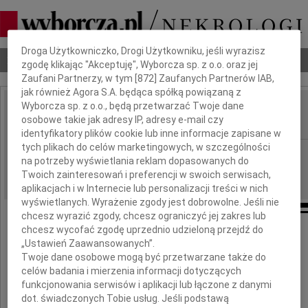
Dbamy o Twoją prywatność
Droga Użytkowniczko, Drogi Użytkowniku, jeśli wyrazisz
Nekrologi
Odeszli
Poradnik pogrzebowy
zgodę klikając "Akceptuję", Wyborcza sp. z o.o. oraz jej
Zaufani Partnerzy, w tym [
872
] Zaufanych Partnerów IAB,
jak również Agora S.A. będąca spółką powiązaną z
Wyborcza sp. z o.o., będą przetwarzać Twoje dane
Jacek Gibowski
osobowe takie jak adresy IP, adresy e-mail czy
IMIĘ I NAZWISKO:
identyfikatory plików cookie lub inne informacje zapisane w
tych plikach do celów marketingowych, w szczególności
Poznań
REGION:
na potrzeby wyświetlania reklam dopasowanych do
29.03.2011
DATA EMISJI:
Twoich zainteresowań i preferencji w swoich serwisach,
aplikacjach i w Internecie lub personalizacji treści w nich
wyświetlanych. Wyrażenie zgody jest dobrowolne. Jeśli nie
chcesz wyrazić zgody, chcesz ograniczyć jej zakres lub
chcesz wycofać zgodę uprzednio udzieloną przejdź do
Pogrążeni w bólu i zadumie
„Ustawień Zaawansowanych”.
Twoje dane osobowe mogą być przetwarzane także do
żegnamy naszego Kolegę i Przyjaciela
celów badania i mierzenia informacji dotyczących
funkcjonowania serwisów i aplikacji lub łączone z danymi
dot. świadczonych Tobie usług. Jeśli podstawą