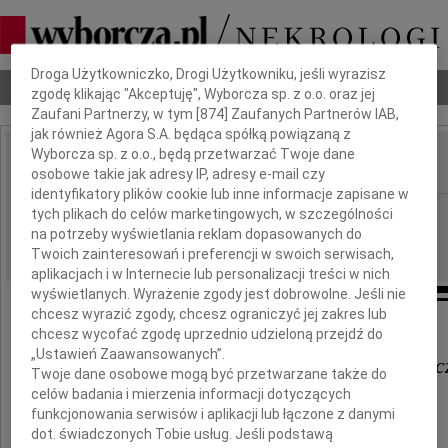
Dbamy o Twoją prywatność
Droga Użytkowniczko, Drogi Użytkowniku, jeśli wyrazisz
Nekrologi
Odeszli
Poradnik pogrzebowy
zgodę klikając "Akceptuję", Wyborcza sp. z o.o. oraz jej
Zaufani Partnerzy, w tym [
874
] Zaufanych Partnerów IAB,
jak również Agora S.A. będąca spółką powiązaną z
Wyborcza sp. z o.o., będą przetwarzać Twoje dane
osobowe takie jak adresy IP, adresy e-mail czy
IMIĘ I NAZWISKO:
identyfikatory plików cookie lub inne informacje zapisane w
Gdańsk
tych plikach do celów marketingowych, w szczególności
REGION:
na potrzeby wyświetlania reklam dopasowanych do
29.03.2011
DATA EMISJI:
Twoich zainteresowań i preferencji w swoich serwisach,
aplikacjach i w Internecie lub personalizacji treści w nich
wyświetlanych. Wyrażenie zgody jest dobrowolne. Jeśli nie
chcesz wyrazić zgody, chcesz ograniczyć jej zakres lub
Państwu
chcesz wycofać zgodę uprzednio udzieloną przejdź do
„Ustawień Zaawansowanych”.
Izabeli i Tomaszowi Mankiewic
Twoje dane osobowe mogą być przetwarzane także do
celów badania i mierzenia informacji dotyczących
funkcjonowania serwisów i aplikacji lub łączone z danymi
wyrazy głębokiego współczucia
dot. świadczonych Tobie usług. Jeśli podstawą
z powodu śmierci