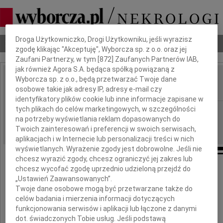
Dbamy o Twoją prywatność
Droga Użytkowniczko, Drogi Użytkowniku, jeśli wyrazisz
Nekrologi
Odeszli
Poradnik pogrzebowy
zgodę klikając "Akceptuję", Wyborcza sp. z o.o. oraz jej
Zaufani Partnerzy, w tym [
872
] Zaufanych Partnerów IAB,
jak również Agora S.A. będąca spółką powiązaną z
Wyborcza sp. z o.o., będą przetwarzać Twoje dane
Hanna Podlecka
IMIĘ I NAZWISKO:
osobowe takie jak adresy IP, adresy e-mail czy
identyfikatory plików cookie lub inne informacje zapisane w
tych plikach do celów marketingowych, w szczególności
Warszawa
REGION:
na potrzeby wyświetlania reklam dopasowanych do
29.03.2011
DATA EMISJI:
Twoich zainteresowań i preferencji w swoich serwisach,
aplikacjach i w Internecie lub personalizacji treści w nich
wyświetlanych. Wyrażenie zgody jest dobrowolne. Jeśli nie
chcesz wyrazić zgody, chcesz ograniczyć jej zakres lub
chcesz wycofać zgodę uprzednio udzieloną przejdź do
W dniu 25 marca 2011 roku
„Ustawień Zaawansowanych”.
zmarła, przeżywszy lat 54,
Twoje dane osobowe mogą być przetwarzane także do
nasza ukochana Córka, Żona i Mama
celów badania i mierzenia informacji dotyczących
funkcjonowania serwisów i aplikacji lub łączone z danymi
dot. świadczonych Tobie usług. Jeśli podstawą