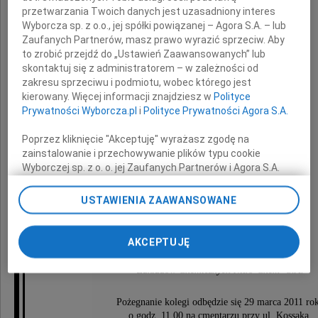
przetwarzania Twoich danych jest uzasadniony interes
Wyborcza sp. z o.o., jej spółki powiązanej – Agora S.A. – lub
Zaufanych Partnerów, masz prawo wyrazić sprzeciw. Aby
to zrobić przejdź do „Ustawień Zaawansowanych” lub
skontaktuj się z administratorem – w zależności od
Zenon Magda
zakresu sprzeciwu i podmiotu, wobec którego jest
kierowany. Więcej informacji znajdziesz w
Polityce
Prywatności Wyborcza.pl
i
Polityce Prywatności Agora S.A.
Rodzinie i bliskim
Poprzez kliknięcie "Akceptuję" wyrażasz zgodę na
zainstalowanie i przechowywanie plików typu cookie
zmarłego
Wyborczej sp. z o. o. jej Zaufanych Partnerów i Agora S.A.
na Twoim urządzeniu końcowym. Możesz też w każdej
wyrazy głębokiego współczucia
chwili zmienić swoje preferencje dot. plików cookie,
USTAWIENIA ZAAWANSOWANE
ponownie wywołując narzędzie do zarządzania Twoimi
przekazują
preferencjami dot. przetwarzania danych poprzez
odnośnik „Ustawienia prywatności” w stopce serwisu i
AKCEPTUJĘ
Prezes Zarządu i Pracownicy
przechodząc do sekcji „Ustawienia zaawansowane”.
Zmiana ustawień plików cookie możliwa jest także za
Zakładów Chemicznych Nitro-Chem" S.A.
pomocą ustawień przeglądarki.
Pożegnanie kolegi odbędzie się 29 marca 2011 ro
My, nasi Zaufani Partnerzy i Agora S.A. możemy
o godz. 11.00 na cmentarzu przy ul. Kossaka.