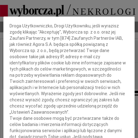
Dbamy o Twoją prywatność
Droga Użytkowniczko, Drogi Użytkowniku, jeśli wyrazisz
Nekrologi
Odeszli
Poradnik pogrzebowy
zgodę klikając "Akceptuję", Wyborcza sp. z o.o. oraz jej
Zaufani Partnerzy, w tym [
874
] Zaufanych Partnerów IAB,
jak również Agora S.A. będąca spółką powiązaną z
Zenon Magda
Wyborcza sp. z o.o., będą przetwarzać Twoje dane
IMIĘ I NAZWISKO:
osobowe takie jak adresy IP, adresy e-mail czy
identyfikatory plików cookie lub inne informacje zapisane w
Bydgoszcz
tych plikach do celów marketingowych, w szczególności
REGION:
na potrzeby wyświetlania reklam dopasowanych do
28.03.2011
DATA EMISJI:
Twoich zainteresowań i preferencji w swoich serwisach,
aplikacjach i w Internecie lub personalizacji treści w nich
wyświetlanych. Wyrażenie zgody jest dobrowolne. Jeśli nie
chcesz wyrazić zgody, chcesz ograniczyć jej zakres lub
Z głębokim żalem przyjęliśmy wiadomość,
chcesz wycofać zgodę uprzednio udzieloną przejdź do
że odszedł nasz długoletni i ceniony
„Ustawień Zaawansowanych”.
pracownik i kolega
Twoje dane osobowe mogą być przetwarzane także do
celów badania i mierzenia informacji dotyczących
funkcjonowania serwisów i aplikacji lub łączone z danymi
dot. świadczonych Tobie usług. Jeśli podstawą