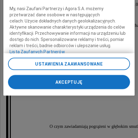
dnia 26 marca 2011 roku (sobota) o godzinie 14.
My, nasi Zaufani Partnerzy i Agora S.A. możemy
przetwarzać dane osobowe w następujących
celach:
Użycie dokładnych danych geolokalizacyjnych.
w kościele pw. Matki Bożej Saletyńskiej we Włoch
Aktywne skanowanie charakterystyki urządzenia do celów
identyfikacji. Przechowywanie informacji na urządzeniu lub
dostęp do nich. Spersonalizowane reklamy i treści, pomiar
reklam i treści, badnie odbiorców i ulepszanie usług.
przy ul. Popularnej 46,
Lista Zaufanych Partnerów
USTAWIENIA ZAAWANSOWANE
po czym nastąpi odprowadzenie Zmarłego
AKCEPTUJĘ
na cmentarz miejscowy do grobu rodzinnego.
O czym zawiadamiają pogrążeni w głębokim smut