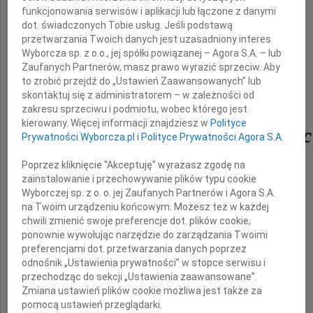
funkcjonowania serwisów i aplikacji lub łączone z danymi
dot. świadczonych Tobie usług. Jeśli podstawą
przetwarzania Twoich danych jest uzasadniony interes
Wyborcza sp. z o.o., jej spółki powiązanej – Agora S.A. – lub
Zaufanych Partnerów, masz prawo wyrazić sprzeciw. Aby
to zrobić przejdź do „Ustawień Zaawansowanych” lub
skontaktuj się z administratorem – w zależności od
zakresu sprzeciwu i podmiotu, wobec którego jest
kierowany. Więcej informacji znajdziesz w
Polityce
Kazimierz Dziurawiec
Prywatności Wyborcza.pl
i
Polityce Prywatności Agora S.A.
Poprzez kliknięcie "Akceptuję" wyrażasz zgodę na
zainstalowanie i przechowywanie plików typu cookie
żołnierz Armii Krajowej
Wyborczej sp. z o. o. jej Zaufanych Partnerów i Agora S.A.
na Twoim urządzeniu końcowym. Możesz też w każdej
chwili zmienić swoje preferencje dot. plików cookie,
ponownie wywołując narzędzie do zarządzania Twoimi
preferencjami dot. przetwarzania danych poprzez
odnośnik „Ustawienia prywatności” w stopce serwisu i
Msza święta żałobna odprawiona zostanie
przechodząc do sekcji „Ustawienia zaawansowane”.
Zmiana ustawień plików cookie możliwa jest także za
pomocą ustawień przeglądarki.