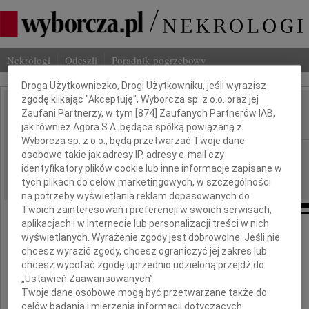
Nekrologi
Odeszli
Poradnik pogrzebowy
Dbamy o Twoją prywatność
Droga Użytkowniczko, Drogi Użytkowniku, jeśli wyrazisz
zgodę klikając "Akceptuję", Wyborcza sp. z o.o. oraz jej
Kazimierz Dziurawiec
Zaufani Partnerzy, w tym [
874
] Zaufanych Partnerów IAB,
IMIĘ I NAZWISKO:
jak również Agora S.A. będąca spółką powiązaną z
Wyborcza sp. z o.o., będą przetwarzać Twoje dane
Warszawa
REGION:
osobowe takie jak adresy IP, adresy e-mail czy
identyfikatory plików cookie lub inne informacje zapisane w
25.03.2011
DATA EMISJI:
tych plikach do celów marketingowych, w szczególności
na potrzeby wyświetlania reklam dopasowanych do
Twoich zainteresowań i preferencji w swoich serwisach,
aplikacjach i w Internecie lub personalizacji treści w nich
wyświetlanych. Wyrażenie zgody jest dobrowolne. Jeśli nie
chcesz wyrazić zgody, chcesz ograniczyć jej zakres lub
W dniu 23 marca 2011 roku
chcesz wycofać zgodę uprzednio udzieloną przejdź do
„Ustawień Zaawansowanych”.
Twoje dane osobowe mogą być przetwarzane także do
celów badania i mierzenia informacji dotyczących
zmarł w wieku 88 lat