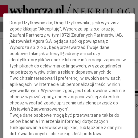
Dbamy o Twoją prywatność
Droga Użytkowniczko, Drogi Użytkowniku, jeśli wyrazisz
Nekrologi
Odeszli
Poradnik pogrzebowy
zgodę klikając "Akceptuję", Wyborcza sp. z o.o. oraz jej
Zaufani Partnerzy, w tym [
872
] Zaufanych Partnerów IAB,
jak również Agora S.A. będąca spółką powiązaną z
Wyborcza sp. z o.o., będą przetwarzać Twoje dane
Zdzisław Skok
osobowe takie jak adresy IP, adresy e-mail czy
IMIĘ I NAZWISKO:
identyfikatory plików cookie lub inne informacje zapisane w
tych plikach do celów marketingowych, w szczególności
Bydgoszcz
REGION:
na potrzeby wyświetlania reklam dopasowanych do
25.03.2011
DATA EMISJI:
Twoich zainteresowań i preferencji w swoich serwisach,
aplikacjach i w Internecie lub personalizacji treści w nich
wyświetlanych. Wyrażenie zgody jest dobrowolne. Jeśli nie
chcesz wyrazić zgody, chcesz ograniczyć jej zakres lub
chcesz wycofać zgodę uprzednio udzieloną przejdź do
Z głębokim smutkiem i żalem przyjęliśmy wiadomość o
„Ustawień Zaawansowanych”.
Twoje dane osobowe mogą być przetwarzane także do
dr. n. med.
celów badania i mierzenia informacji dotyczących
funkcjonowania serwisów i aplikacji lub łączone z danymi
Zdzisława Skoka
dot. świadczonych Tobie usług. Jeśli podstawą