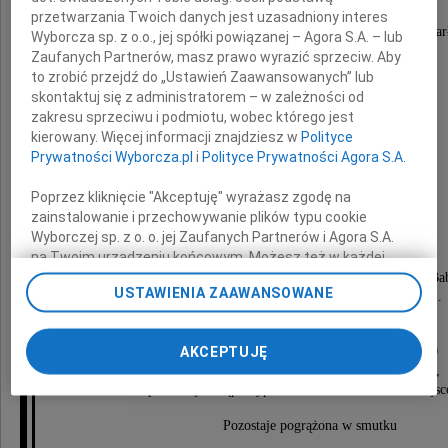
przetwarzania Twoich danych jest uzasadniony interes
Z głębokim żalem zawiadamiamy, że w dniu 19 marca 2011 roku zmarł
Wyborcza sp. z o.o., jej spółki powiązanej – Agora S.A. – lub
sakramentami, przeżywszy 58 lat
Zaufanych Partnerów, masz prawo wyrazić sprzeciw. Aby
to zrobić przejdź do „Ustawień Zaawansowanych” lub
skontaktuj się z administratorem – w zależności od
zakresu sprzeciwu i podmiotu, wobec którego jest
kierowany. Więcej informacji znajdziesz w
Polityce
Olga Maria Regner
Prywatności Wyborcza.pl
i
Polityce Prywatności Agora S.A.
z domu Horban
Poprzez kliknięcie "Akceptuję" wyrażasz zgodę na
zainstalowanie i przechowywanie plików typu cookie
Wyborczej sp. z o. o. jej Zaufanych Partnerów i Agora S.A.
muzykolog
na Twoim urządzeniu końcowym. Możesz też w każdej
chwili zmienić swoje preferencje dot. plików cookie,
Odeszła od nas ukochana Córka, Matka, Siostra i Ba
USTAWIENIA ZAAWANSOWANE
zawsze pełna życzliwości i uśmiechu dla ludzi.
ponownie wywołując narzędzie do zarządzania Twoimi
preferencjami dot. przetwarzania danych poprzez
Msza święta żałobna odprawiona zostanie
odnośnik „Ustawienia prywatności” w stopce serwisu i
AKCEPTUJĘ
w dniu 25 marca 2011 roku o godzinie 12.00
przechodząc do sekcji „Ustawienia zaawansowane”.
w kościele pw. św. Kazimierza w Pruszkowie,
Zmiana ustawień plików cookie możliwa jest także za
po której nastąpi wyprowadzenie na cmentarz miejs
pomocą ustawień przeglądarki.
Pozostaje pogrążona w smutku
My, nasi Zaufani Partnerzy i Agora S.A. możemy