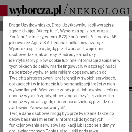
Dbamy o Twoją prywatność
Nekrologi
Odeszli
Poradnik pogrzebowy
Droga Użytkowniczko, Drogi Użytkowniku, jeśli wyrazisz
zgodę klikając "Akceptuję", Wyborcza sp. z o.o. oraz jej
Zaufani Partnerzy, w tym [
872
] Zaufanych Partnerów IAB,
jak również Agora S.A. będąca spółką powiązaną z
Olga Maria Regner
Wyborcza sp. z o.o., będą przetwarzać Twoje dane
IMIĘ I NAZWISKO:
osobowe takie jak adresy IP, adresy e-mail czy
identyfikatory plików cookie lub inne informacje zapisane w
Warszawa
REGION:
tych plikach do celów marketingowych, w szczególności
na potrzeby wyświetlania reklam dopasowanych do
24.03.2011
DATA EMISJI:
Twoich zainteresowań i preferencji w swoich serwisach,
aplikacjach i w Internecie lub personalizacji treści w nich
wyświetlanych. Wyrażenie zgody jest dobrowolne. Jeśli nie
chcesz wyrazić zgody, chcesz ograniczyć jej zakres lub
chcesz wycofać zgodę uprzednio udzieloną przejdź do
"Byłaś taka zwyczajna
„Ustawień Zaawansowanych”.
rozbawione oczy
Twoje dane osobowe mogą być przetwarzane także do
celów badania i mierzenia informacji dotyczących
nic o tym nie wiedziałaś i my nie wiedzieliśmy,
funkcjonowania serwisów i aplikacji lub łączone z danymi
że można się tak widzieć już ostatni raz".
dot. świadczonych Tobie usług. Jeśli podstawą