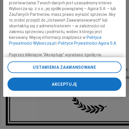
przetwarzania Twoich danych jest uzasadniony interes
wyrazy szczerego współczucia
Wyborcza sp. z o.o., jej spółki powiązanej – Agora S.A. – lub
z powodu śmierci
Zaufanych Partnerów, masz prawo wyrazić sprzeciw. Aby
to zrobić przejdź do „Ustawień Zaawansowanych” lub
skontaktuj się z administratorem – w zależności od
Ojca
zakresu sprzeciwu i podmiotu, wobec którego jest
kierowany. Więcej informacji znajdziesz w
Polityce
Prywatności Wyborcza.pl
i
Polityce Prywatności Agora S.A.
składają
Poprzez kliknięcie "Akceptuję" wyrażasz zgodę na
zainstalowanie i przechowywanie plików typu cookie
Wyborczej sp. z o. o. jej Zaufanych Partnerów i Agora S.A.
USTAWIENIA ZAAWANSOWANE
Dyrekcja, Rada Pedagogiczna, Rada Rodziców,
na Twoim urządzeniu końcowym. Możesz też w każdej
pracownicy administracji i obsługi oraz uczniowi
chwili zmienić swoje preferencje dot. plików cookie,
ponownie wywołując narzędzie do zarządzania Twoimi
AKCEPTUJĘ
Gimnazjum nr 20
preferencjami dot. przetwarzania danych poprzez
odnośnik „Ustawienia prywatności” w stopce serwisu i
przechodząc do sekcji „Ustawienia zaawansowane”.
Zmiana ustawień plików cookie możliwa jest także za
pomocą ustawień przeglądarki.
My, nasi Zaufani Partnerzy i Agora S.A. możemy