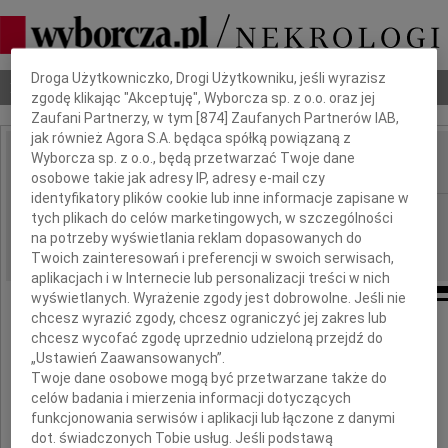
Dbamy o Twoją prywatność
Droga Użytkowniczko, Drogi Użytkowniku, jeśli wyrazisz
Nekrologi
Odeszli
Poradnik pogrzebowy
zgodę klikając "Akceptuję", Wyborcza sp. z o.o. oraz jej
Zaufani Partnerzy, w tym [
874
] Zaufanych Partnerów IAB,
jak również Agora S.A. będąca spółką powiązaną z
Wyborcza sp. z o.o., będą przetwarzać Twoje dane
IMIĘ I NAZWISKO:
osobowe takie jak adresy IP, adresy e-mail czy
identyfikatory plików cookie lub inne informacje zapisane w
Warszawa
REGION:
tych plikach do celów marketingowych, w szczególności
na potrzeby wyświetlania reklam dopasowanych do
23.03.2011
DATA EMISJI:
Twoich zainteresowań i preferencji w swoich serwisach,
aplikacjach i w Internecie lub personalizacji treści w nich
wyświetlanych. Wyrażenie zgody jest dobrowolne. Jeśli nie
chcesz wyrazić zgody, chcesz ograniczyć jej zakres lub
chcesz wycofać zgodę uprzednio udzieloną przejdź do
Pani
„Ustawień Zaawansowanych”.
Twoje dane osobowe mogą być przetwarzane także do
celów badania i mierzenia informacji dotyczących
Renacie Rączkowskiej
funkcjonowania serwisów i aplikacji lub łączone z danymi
dot. świadczonych Tobie usług. Jeśli podstawą