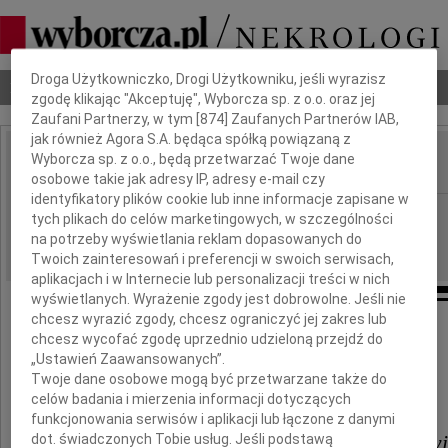
Dbamy o Twoją prywatność
Droga Użytkowniczko, Drogi Użytkowniku, jeśli wyrazisz
Nekrologi
Odeszli
Poradnik pogrzebowy
zgodę klikając "Akceptuję", Wyborcza sp. z o.o. oraz jej
Zaufani Partnerzy, w tym [
874
] Zaufanych Partnerów IAB,
jak również Agora S.A. będąca spółką powiązaną z
Wyborcza sp. z o.o., będą przetwarzać Twoje dane
IMIĘ I NAZWISKO:
osobowe takie jak adresy IP, adresy e-mail czy
identyfikatory plików cookie lub inne informacje zapisane w
Gdańsk
REGION:
tych plikach do celów marketingowych, w szczególności
na potrzeby wyświetlania reklam dopasowanych do
25.03.2011
DATA EMISJI:
Twoich zainteresowań i preferencji w swoich serwisach,
aplikacjach i w Internecie lub personalizacji treści w nich
wyświetlanych. Wyrażenie zgody jest dobrowolne. Jeśli nie
chcesz wyrazić zgody, chcesz ograniczyć jej zakres lub
chcesz wycofać zgodę uprzednio udzieloną przejdź do
"Czasem cały świat oznacza mniej
„Ustawień Zaawansowanych”.
niż jeden człowiek, którego brak..."
Twoje dane osobowe mogą być przetwarzane także do
celów badania i mierzenia informacji dotyczących
funkcjonowania serwisów i aplikacji lub łączone z danymi
Wiesiowi, Jagodzie i Oskarowi
dot. świadczonych Tobie usług. Jeśli podstawą