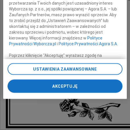
przetwarzania Twoich danych jest uzasadniony interes
Wyborcza sp. z o.o., jej spółki powiązanej – Agora S.A. – lub
Zaufanych Partnerów, masz prawo wyrazić sprzeciw. Aby
wyrazy głębokiego współczucia
to zrobić przejdź do „Ustawień Zaawansowanych” lub
z powodu śmierci
skontaktuj się z administratorem – w zależności od
zakresu sprzeciwu i podmiotu, wobec którego jest
Żony i Mamy
kierowany. Więcej informacji znajdziesz w
Polityce
Prywatności Wyborcza.pl
i
Polityce Prywatności Agora S.A.
składają
Poprzez kliknięcie "Akceptuję" wyrażasz zgodę na
zainstalowanie i przechowywanie plików typu cookie
Beata i Mirek Baska z córkami
Wyborczej sp. z o. o. jej Zaufanych Partnerów i Agora S.A.
USTAWIENIA ZAAWANSOWANE
na Twoim urządzeniu końcowym. Możesz też w każdej
chwili zmienić swoje preferencje dot. plików cookie,
ponownie wywołując narzędzie do zarządzania Twoimi
AKCEPTUJĘ
preferencjami dot. przetwarzania danych poprzez
odnośnik „Ustawienia prywatności” w stopce serwisu i
przechodząc do sekcji „Ustawienia zaawansowane”.
Zmiana ustawień plików cookie możliwa jest także za
pomocą ustawień przeglądarki.
My, nasi Zaufani Partnerzy i Agora S.A. możemy