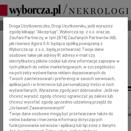
Dbamy o Twoją prywatność
Nekrologi
Odeszli
Poradnik pogrzebowy
Droga Użytkowniczko, Drogi Użytkowniku, jeśli wyrazisz
zgodę klikając "Akceptuję", Wyborcza sp. z o.o. oraz jej
Zaufani Partnerzy, w tym [
874
] Zaufanych Partnerów IAB,
jak również Agora S.A. będąca spółką powiązaną z
Ala Parusowa
Wyborcza sp. z o.o., będą przetwarzać Twoje dane
IMIĘ I NAZWISKO:
osobowe takie jak adresy IP, adresy e-mail czy
identyfikatory plików cookie lub inne informacje zapisane w
Warszawa
REGION:
tych plikach do celów marketingowych, w szczególności
13.08.2009
na potrzeby wyświetlania reklam dopasowanych do
DATA EMISJI:
Twoich zainteresowań i preferencji w swoich serwisach,
aplikacjach i w Internecie lub personalizacji treści w nich
wyświetlanych. Wyrażenie zgody jest dobrowolne. Jeśli nie
chcesz wyrazić zgody, chcesz ograniczyć jej zakres lub
chcesz wycofać zgodę uprzednio udzieloną przejdź do
Z głębokim smutkiem przyjęliśmy wiadomość,
„Ustawień Zaawansowanych”.
Twoje dane osobowe mogą być przetwarzane także do
że 10 sierpnia 2009 roku odeszła nasza Przyjaciół
celów badania i mierzenia informacji dotyczących
funkcjonowania serwisów i aplikacji lub łączone z danymi