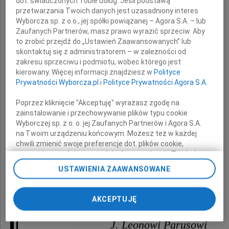
dot. świadczonych Tobie usług. Jeśli podstawą
przetwarzania Twoich danych jest uzasadniony interes
Wyborcza sp. z o.o., jej spółki powiązanej – Agora S.A. – lub
Zaufanych Partnerów, masz prawo wyrazić sprzeciw. Aby
to zrobić przejdź do „Ustawień Zaawansowanych” lub
skontaktuj się z administratorem – w zależności od
Ala Parusowa
zakresu sprzeciwu i podmiotu, wobec którego jest
kierowany. Więcej informacji znajdziesz w
Polityce
Prywatności Wyborcza.pl
i
Polityce Prywatności Agora S.A.
Poprzez kliknięcie "Akceptuję" wyrażasz zgodę na
wyrazy głębokiego współczucia
zainstalowanie i przechowywanie plików typu cookie
Wyborczej sp. z o. o. jej Zaufanych Partnerów i Agora S.A.
oraz słowa otuchy
na Twoim urządzeniu końcowym. Możesz też w każdej
chwili zmienić swoje preferencje dot. plików cookie,
ponownie wywołując narzędzie do zarządzania Twoimi
przekazujemy
preferencjami dot. przetwarzania danych poprzez
USTAWIENIA ZAAWANSOWANE
odnośnik „Ustawienia prywatności” w stopce serwisu i
przechodząc do sekcji „Ustawienia zaawansowane”.
drogiemu prof. dr. hab.
Zmiana ustawień plików cookie możliwa jest także za
AKCEPTUJĘ
pomocą ustawień przeglądarki.
J. Leonowi Parusowi
My, nasi Zaufani Partnerzy i Agora S.A. możemy