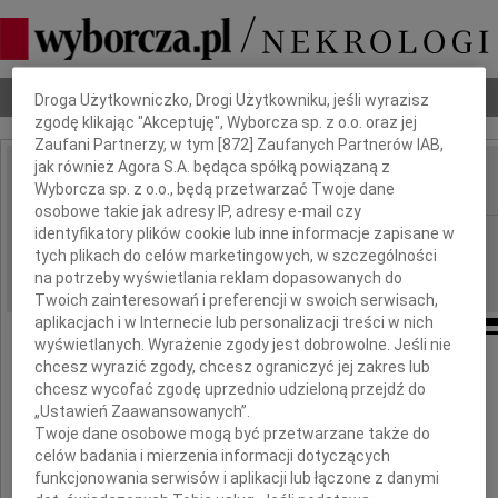
Dbamy o Twoją prywatność
Nekrologi
Odeszli
Poradnik pogrzebowy
Droga Użytkowniczko, Drogi Użytkowniku, jeśli wyrazisz
zgodę klikając "Akceptuję", Wyborcza sp. z o.o. oraz jej
Zaufani Partnerzy, w tym [
872
] Zaufanych Partnerów IAB,
jak również Agora S.A. będąca spółką powiązaną z
Wyborcza sp. z o.o., będą przetwarzać Twoje dane
IMIĘ I NAZWISKO:
osobowe takie jak adresy IP, adresy e-mail czy
identyfikatory plików cookie lub inne informacje zapisane w
Lublin
REGION:
tych plikach do celów marketingowych, w szczególności
06.11.2009
DATA EMISJI:
na potrzeby wyświetlania reklam dopasowanych do
Twoich zainteresowań i preferencji w swoich serwisach,
aplikacjach i w Internecie lub personalizacji treści w nich
wyświetlanych. Wyrażenie zgody jest dobrowolne. Jeśli nie
chcesz wyrazić zgody, chcesz ograniczyć jej zakres lub
chcesz wycofać zgodę uprzednio udzieloną przejdź do
Drogiemu Koledze
„Ustawień Zaawansowanych”.
Twoje dane osobowe mogą być przetwarzane także do
celów badania i mierzenia informacji dotyczących
funkcjonowania serwisów i aplikacji lub łączone z danymi
Piotrowi Wojczukowi