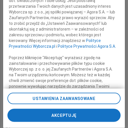
dot. świadczonych Tobie usług. Jeśli podstawą
przetwarzania Twoich danych jest uzasadniony interes
Wyborcza sp. z o.o., jej spółki powiązanej – Agora S.A. – lub
Zaufanych Partnerów, masz prawo wyrazić sprzeciw. Aby
wyrazy głębokiego współczucia
to zrobić przejdź do „Ustawień Zaawansowanych” lub
skontaktuj się z administratorem – w zależności od
z powodu śmierci
zakresu sprzeciwu i podmiotu, wobec którego jest
kierowany. Więcej informacji znajdziesz w
Polityce
Prywatności Wyborcza.pl
i
Polityce Prywatności Agora S.A.
Poprzez kliknięcie "Akceptuję" wyrażasz zgodę na
zainstalowanie i przechowywanie plików typu cookie
Wyborczej sp. z o. o. jej Zaufanych Partnerów i Agora S.A.
na Twoim urządzeniu końcowym. Możesz też w każdej
chwili zmienić swoje preferencje dot. plików cookie,
ponownie wywołując narzędzie do zarządzania Twoimi
Ojca
preferencjami dot. przetwarzania danych poprzez
odnośnik „Ustawienia prywatności” w stopce serwisu i
USTAWIENIA ZAAWANSOWANE
przechodząc do sekcji „Ustawienia zaawansowane”.
Zmiana ustawień plików cookie możliwa jest także za
pomocą ustawień przeglądarki.
AKCEPTUJĘ
składają
My, nasi Zaufani Partnerzy i Agora S.A. możemy