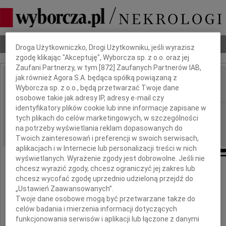
Dbamy o Twoją prywatność
Nekrologi
Odeszli
Poradnik pogrzebowy
Droga Użytkowniczko, Drogi Użytkowniku, jeśli wyrazisz
zgodę klikając "Akceptuję", Wyborcza sp. z o.o. oraz jej
Zaufani Partnerzy, w tym [
872
] Zaufanych Partnerów IAB,
jak również Agora S.A. będąca spółką powiązaną z
Jan Ignacy Wardaszko
Wyborcza sp. z o.o., będą przetwarzać Twoje dane
IMIĘ I NAZWISKO:
osobowe takie jak adresy IP, adresy e-mail czy
identyfikatory plików cookie lub inne informacje zapisane w
Warszawa
REGION:
tych plikach do celów marketingowych, w szczególności
13.08.2009
DATA EMISJI:
na potrzeby wyświetlania reklam dopasowanych do
Twoich zainteresowań i preferencji w swoich serwisach,
aplikacjach i w Internecie lub personalizacji treści w nich
wyświetlanych. Wyrażenie zgody jest dobrowolne. Jeśli nie
chcesz wyrazić zgody, chcesz ograniczyć jej zakres lub
chcesz wycofać zgodę uprzednio udzieloną przejdź do
„Ustawień Zaawansowanych”.
Twoje dane osobowe mogą być przetwarzane także do
celów badania i mierzenia informacji dotyczących
funkcjonowania serwisów i aplikacji lub łączone z danymi
mgr inż.