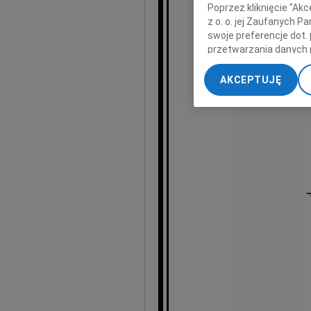
Poprzez kliknięcie "Ak
z o. o. jej Zaufanych 
swoje preferencje dot.
przetwarzania danych 
„Ustawienia zaawansow
AKCEPTUJĘ
My, nasi Zaufani Part
koleżank
dokładnych danych geol
Przechowywanie informa
treści, badnie odbiorcó