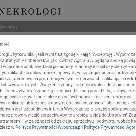
ogrzebowy
Szukaj
tność
Imię i na
ogi Użytkowniku, jeśli wyrazisz zgodę klikając "Akceptuję", Wyborcza sp
 Zaufanych Partnerów IAB, jak również Agora S.A. będąca spółką powi
Twoje dane osobowe takie jak adresy IP, adresy e-mail czy identyfikato
 tych plikach do celów marketingowych, w szczególności na potrzeby 
 zainteresowań i preferencji w swoich serwisach, aplikacjach i w Int
INNE NE
w nich wyświetlanych. Wyrażenie zgody jest dobrowolne. Jeśli nie chce
06.0
 lub chcesz wycofać zgodę uprzednio udzieloną przejdź do „Ustawień
Drogi
gą być przetwarzane także do celów badania i mierzenia informacji
05.0
w i aplikacji lub łączone z danymi dot. świadczonych Tobie usług. Jeś
ence Więckowskiej
Nasze
nych jest uzasadniony interes Wyborcza sp. z o.o., jej spółki powiąza
04.0
masz prawo wyrazić sprzeciw. Aby to zrobić przejdź do „Ustawień Z
azy głębokiego współczucia
Panu 
istratorem – w zależności od zakresu sprzeciwu i podmiotu, wobec któ
z powodu śmierci
dziesz w
Polityce Prywatności Wyborcza.pl
i
Polityce Prywatności Agor
Zofia
Nasze