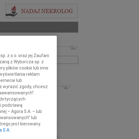
 nekrologów i wspomnień
zwisko lub numer ogłoszenia:
. z o.o. oraz jej Zaufani
ązaną z Wyborcza sp. z
ry plików cookie lub inne
+ szukanie zaawansowane
wyświetlania reklam
ernecie lub
KROLOGI
sz wyrazić zgody, chcesz
8.2026
Gdańsk
 Zaawansowanych”.
 Piotrze Koleżanki i Koledzy z firmy...
 dotyczących
8.2026
Gdańsk
li podstawą
 Koleżance Renacie Sęk w trudnych...
nej – Agora S.A. – lub
8.2026
Gdańsk
aawansowanych” lub
Piotrowi Widzowi Radnemu Sejmiku...
rego jest kierowany.
a S.A.
 Mazurek
03.08.2026
Gdańsk
j Koleżance Beacie Rumińskiej wyrazy...