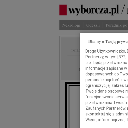
Nekrologi
Odeszli
Poradnik p
Dbamy o Twoją prywa
IMIĘ I NAZWISKO:
Droga Użytkowniczko, Dr
Partnerzy, w tym [
872
]
Gdańsk
REGION:
o.o., będą przetwarzać 
informacje zapisane w
18.03.2011
DATA EMISJI:
dopasowanych do Twoich
personalizacji treści 
ograniczyć jej zakres
Twoje dane osobowe mo
funkcjonowania serwisó
Boż
przetwarzania Twoich da
Zaufanych Partnerów, 
wyr
skontaktuj się z admin
Więcej informacji znaj