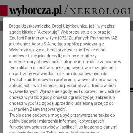
Dbamy o Twoją prywatność
Nekrologi
Odeszli
Poradnik pogrzebowy
Droga Użytkowniczko, Drogi Użytkowniku, jeśli wyrazisz
zgodę klikając "Akceptuję", Wyborcza sp. z o.o. oraz jej
Zaufani Partnerzy, w tym [
872
] Zaufanych Partnerów IAB,
jak również Agora S.A. będąca spółką powiązaną z
Ewa Łęczycka
Wyborcza sp. z o.o., będą przetwarzać Twoje dane
IMIĘ I NAZWISKO:
osobowe takie jak adresy IP, adresy e-mail czy
identyfikatory plików cookie lub inne informacje zapisane w
cała Polska
REGION:
tych plikach do celów marketingowych, w szczególności
na potrzeby wyświetlania reklam dopasowanych do
31.10.2009
DATA EMISJI:
Twoich zainteresowań i preferencji w swoich serwisach,
aplikacjach i w Internecie lub personalizacji treści w nich
wyświetlanych. Wyrażenie zgody jest dobrowolne. Jeśli nie
chcesz wyrazić zgody, chcesz ograniczyć jej zakres lub
chcesz wycofać zgodę uprzednio udzieloną przejdź do
Nie umiera ten,
„Ustawień Zaawansowanych”.
Twoje dane osobowe mogą być przetwarzane także do
kto trwa w pamięci
celów badania i mierzenia informacji dotyczących
i naszych sercach
funkcjonowania serwisów i aplikacji lub łączone z danymi
dot. świadczonych Tobie usług. Jeśli podstawą