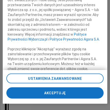
Odeszła od nas wspaniała
przetwarzania Twoich danych jest uzasadniony interes
Koleżanka i Przyjaciółka
Wyborcza sp. z o.o., jej spółki powiązanej – Agora S.A. – lub
Zaufanych Partnerów, masz prawo wyrazić sprzeciw. Aby
to zrobić przejdź do „Ustawień Zaawansowanych” lub
skontaktuj się z administratorem – w zależności od
zakresu sprzeciwu i podmiotu, wobec którego jest
kierowany. Więcej informacji znajdziesz w
Polityce
Prywatności Wyborcza.pl
i
Polityce Prywatności Agora S.A.
Ewa Łęczycka
Poprzez kliknięcie "Akceptuję" wyrażasz zgodę na
zainstalowanie i przechowywanie plików typu cookie
Wyborczej sp. z o. o. jej Zaufanych Partnerów i Agora S.A.
Rodzinie i Najbliższym
na Twoim urządzeniu końcowym. Możesz też w każdej
chwili zmienić swoje preferencje dot. plików cookie,
ponownie wywołując narzędzie do zarządzania Twoimi
USTAWIENIA ZAAWANSOWANE
preferencjami dot. przetwarzania danych poprzez
wyrazy serdecznego współczucia
odnośnik „Ustawienia prywatności” w stopce serwisu i
przechodząc do sekcji „Ustawienia zaawansowane”.
oraz słowa otuchy
AKCEPTUJĘ
Zmiana ustawień plików cookie możliwa jest także za
pomocą ustawień przeglądarki.
składają
My, nasi Zaufani Partnerzy i Agora S.A. możemy