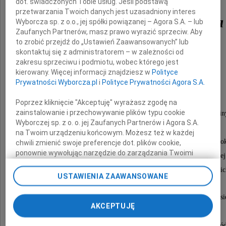
dot. świadczonych Tobie usług. Jeśli podstawą
przetwarzania Twoich danych jest uzasadniony interes
Stefania Nowosielska
Wyborcza sp. z o.o., jej spółki powiązanej – Agora S.A. – lub
Zaufanych Partnerów, masz prawo wyrazić sprzeciw. Aby
to zrobić przejdź do „Ustawień Zaawansowanych” lub
skontaktuj się z administratorem – w zależności od
z domu Materniak
zakresu sprzeciwu i podmiotu, wobec którego jest
kierowany. Więcej informacji znajdziesz w
Polityce
Prywatności Wyborcza.pl
i
Polityce Prywatności Agora S.A.
urodzona 24 maja 1913 roku w Rymanowie
Poprzez kliknięcie "Akceptuję" wyrażasz zgodę na
zainstalowanie i przechowywanie plików typu cookie
Z wielkim żalem żegnamy Nestorkę naszej rodzin
Wyborczej sp. z o. o. jej Zaufanych Partnerów i Agora S.A.
Człowieka wielkiej dobroci i szlachetności.
na Twoim urządzeniu końcowym. Możesz też w każdej
Jej odejście bezpowrotnie zrywa nić łączącą nas z tym po
chwili zmienić swoje preferencje dot. plików cookie,
ponownie wywołując narzędzie do zarządzania Twoimi
które wychowało się w latach II Rzeczpospolitej
preferencjami dot. przetwarzania danych poprzez
i stanowiło dla nas wzór wartości i postaw ludzkic
odnośnik „Ustawienia prywatności” w stopce serwisu i
USTAWIENIA ZAAWANSOWANE
przechodząc do sekcji „Ustawienia zaawansowane”.
Zmiana ustawień plików cookie możliwa jest także za
Msza święta za spokój Duszy i pogrzeb odbędą si
pomocą ustawień przeglądarki.
AKCEPTUJĘ
dnia 17 marca 2011 roku o godzinie 11.50
My, nasi Zaufani Partnerzy i Agora S.A. możemy
w kościele pw. św. Wincentego ? Paulo na Cmentarzu Br