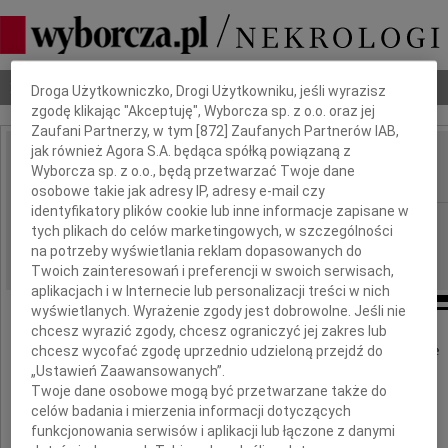
Dbamy o Twoją prywatność
Nekrologi
Odeszli
Poradnik pogrzebowy
Droga Użytkowniczko, Drogi Użytkowniku, jeśli wyrazisz
zgodę klikając "Akceptuję", Wyborcza sp. z o.o. oraz jej
Zaufani Partnerzy, w tym [
872
] Zaufanych Partnerów IAB,
jak również Agora S.A. będąca spółką powiązaną z
Stefania Nowosielska
Wyborcza sp. z o.o., będą przetwarzać Twoje dane
IMIĘ I NAZWISKO:
osobowe takie jak adresy IP, adresy e-mail czy
identyfikatory plików cookie lub inne informacje zapisane w
Warszawa
REGION:
tych plikach do celów marketingowych, w szczególności
17.03.2011
na potrzeby wyświetlania reklam dopasowanych do
DATA EMISJI:
Twoich zainteresowań i preferencji w swoich serwisach,
aplikacjach i w Internecie lub personalizacji treści w nich
wyświetlanych. Wyrażenie zgody jest dobrowolne. Jeśli nie
chcesz wyrazić zgody, chcesz ograniczyć jej zakres lub
Dnia 9 marca 2011 roku zmarła w Warszawie
chcesz wycofać zgodę uprzednio udzieloną przejdź do
„Ustawień Zaawansowanych”.
Twoje dane osobowe mogą być przetwarzane także do
celów badania i mierzenia informacji dotyczących
funkcjonowania serwisów i aplikacji lub łączone z danymi