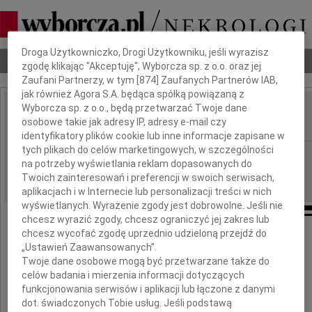
Dbamy o Twoją prywatność
Droga Użytkowniczko, Drogi Użytkowniku, jeśli wyrazisz
Nekrologi
Odeszli
Poradnik pogrzebowy
zgodę klikając "Akceptuję", Wyborcza sp. z o.o. oraz jej
Zaufani Partnerzy, w tym [
874
] Zaufanych Partnerów IAB,
jak również Agora S.A. będąca spółką powiązaną z
Wyborcza sp. z o.o., będą przetwarzać Twoje dane
Adam Kacperski
osobowe takie jak adresy IP, adresy e-mail czy
IMIĘ I NAZWISKO:
identyfikatory plików cookie lub inne informacje zapisane w
tych plikach do celów marketingowych, w szczególności
Warszawa
REGION:
na potrzeby wyświetlania reklam dopasowanych do
17.03.2011
DATA EMISJI:
Twoich zainteresowań i preferencji w swoich serwisach,
aplikacjach i w Internecie lub personalizacji treści w nich
wyświetlanych. Wyrażenie zgody jest dobrowolne. Jeśli nie
chcesz wyrazić zgody, chcesz ograniczyć jej zakres lub
chcesz wycofać zgodę uprzednio udzieloną przejdź do
„Ustawień Zaawansowanych”.
W dniu 13 marca 2011 roku w wieku 67 lat
zmarł nasz kochany Mąż i Tata
Twoje dane osobowe mogą być przetwarzane także do
celów badania i mierzenia informacji dotyczących
funkcjonowania serwisów i aplikacji lub łączone z danymi
dot. świadczonych Tobie usług. Jeśli podstawą