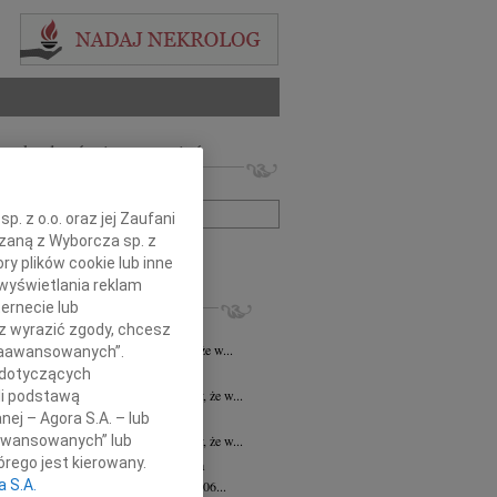
 nekrologów i wspomnień
zwisko lub numer ogłoszenia:
. z o.o. oraz jej Zaufani
ązaną z Wyborcza sp. z
+ szukanie zaawansowane
ry plików cookie lub inne
wyświetlania reklam
KROLOGI
ernecie lub
yna Jena
30.04.2026
Opole
sz wyrazić zgody, chcesz
bokim żalem i smutkiem informujemy, że w...
 Zaawansowanych”.
 dotyczących
la Kuc
16.02.2026
Opole
bokim żalem i smutkiem zawiadamiamy, że w...
li podstawą
nej – Agora S.A. – lub
la Kuc
13.02.2026
cała Polska
aawansowanych” lub
bokim żalem i smutkiem zawiadamiamy, że w...
rego jest kierowany.
ela Chwalińska
09.01.2026
cała Polska
a S.A.
bokim żalem zawiadamiamy, że w dniu 06...