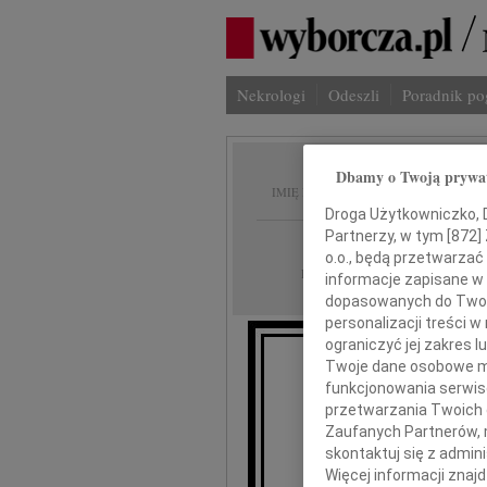
Nekrologi
Odeszli
Poradnik p
Dbamy o Twoją prywa
Urszul
IMIĘ I NAZWISKO:
Droga Użytkowniczko, Dr
Partnerzy, w tym [
872
]
Opole
REGION:
o.o., będą przetwarzać 
31.10.2009
DATA EMISJI:
informacje zapisane w
dopasowanych do Twoich
personalizacji treści 
ograniczyć jej zakres
Twoje dane osobowe mo
funkcjonowania serwisó
że d
przetwarzania Twoich da
Zaufanych Partnerów, 
skontaktuj się z admin
Więcej informacji znaj