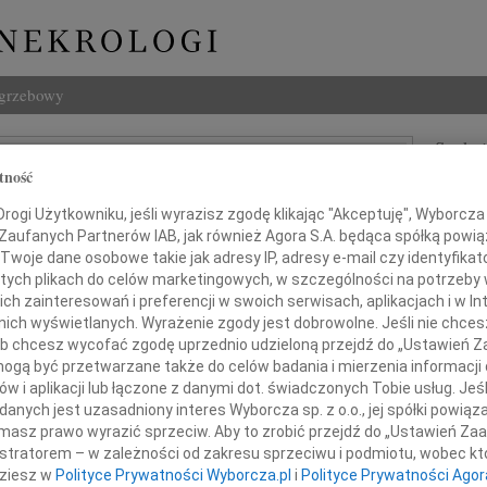
ogrzebowy
Szukaj
tność
a Kostur
Imię i na
ogi Użytkowniku, jeśli wyrazisz zgodę klikając "Akceptuję", Wyborcza sp
 Zaufanych Partnerów IAB, jak również Agora S.A. będąca spółką powi
Twoje dane osobowe takie jak adresy IP, adresy e-mail czy identyfikato
 tych plikach do celów marketingowych, w szczególności na potrzeby 
INNE NE
 zainteresowań i preferencji w swoich serwisach, aplikacjach i w Int
Kryst
w nich wyświetlanych. Wyrażenie zgody jest dobrowolne. Jeśli nie chce
Z głę
 lub chcesz wycofać zgodę uprzednio udzieloną przejdź do „Ustawień
gą być przetwarzane także do celów badania i mierzenia informacji
Izabe
Z żalem zawiadamiamy,
Z głę
w i aplikacji lub łączone z danymi dot. świadczonych Tobie usług. Jeś
nia 28 października 2009 roku
nych jest uzasadniony interes Wyborcza sp. z o.o., jej spółki powiąza
Izabe
masz prawo wyrazić sprzeciw. Aby to zrobić przejdź do „Ustawień Z
zmarła
Z głę
istratorem – w zależności od zakresu sprzeciwu i podmiotu, wobec któ
Gabri
dziesz w
Polityce Prywatności Wyborcza.pl
i
Polityce Prywatności Agor
Z głę