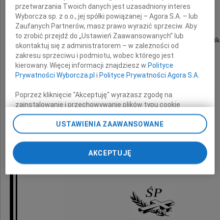
przetwarzania Twoich danych jest uzasadniony interes
Józefa Boronia
Wyborcza sp. z o.o., jej spółki powiązanej – Agora S.A. – lub
Zaufanych Partnerów, masz prawo wyrazić sprzeciw. Aby
to zrobić przejdź do „Ustawień Zaawansowanych” lub
wybitnego Ekonomisty, długoletniego Pracownik
skontaktuj się z administratorem – w zależności od
Katedry Organizacji i Zarządzania,
zakresu sprzeciwu i podmiotu, wobec którego jest
wspaniałego Dydaktyka i Naukowca
kierowany. Więcej informacji znajdziesz w
Polityce
Prywatności Wyborcza.pl
i
Polityce Prywatności Agora S.A.
Rodzinie, przyjaciołom
Poprzez kliknięcie "Akceptuję" wyrażasz zgodę na
zainstalowanie i przechowywanie plików typu cookie
i współpracownikom
Wyborczej sp. z o. o. jej Zaufanych Partnerów i Agora S.A.
USTAWIENIA ZAAWANSOWANE
na Twoim urządzeniu końcowym. Możesz też w każdej
składa
chwili zmienić swoje preferencje dot. plików cookie,
ponownie wywołując narzędzie do zarządzania Twoimi
AKCEPTUJĘ
preferencjami dot. przetwarzania danych poprzez
środowisko akademickie
odnośnik „Ustawienia prywatności” w stopce serwisu i
Wyższej Szkoły Bankowej w Poznaniu
przechodząc do sekcji „Ustawienia zaawansowane”.
Zmiana ustawień plików cookie możliwa jest także za
pomocą ustawień przeglądarki.
My, nasi Zaufani Partnerzy i Agora S.A. możemy