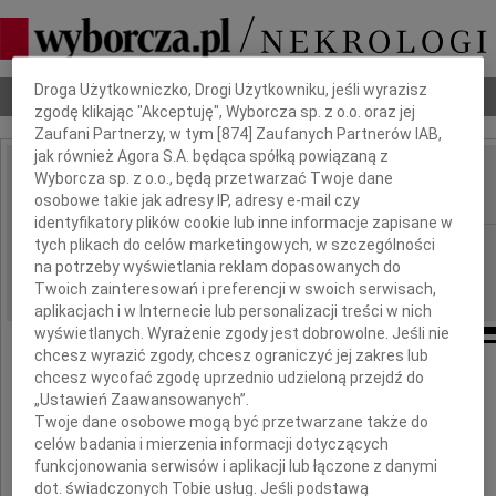
Dbamy o Twoją prywatność
Droga Użytkowniczko, Drogi Użytkowniku, jeśli wyrazisz
Nekrologi
Odeszli
Poradnik pogrzebowy
zgodę klikając "Akceptuję", Wyborcza sp. z o.o. oraz jej
Zaufani Partnerzy, w tym [
874
] Zaufanych Partnerów IAB,
jak również Agora S.A. będąca spółką powiązaną z
Wyborcza sp. z o.o., będą przetwarzać Twoje dane
Józef Boronia
IMIĘ I NAZWISKO:
osobowe takie jak adresy IP, adresy e-mail czy
identyfikatory plików cookie lub inne informacje zapisane w
tych plikach do celów marketingowych, w szczególności
Poznań
REGION:
na potrzeby wyświetlania reklam dopasowanych do
17.03.2011
DATA EMISJI:
Twoich zainteresowań i preferencji w swoich serwisach,
aplikacjach i w Internecie lub personalizacji treści w nich
wyświetlanych. Wyrażenie zgody jest dobrowolne. Jeśli nie
chcesz wyrazić zgody, chcesz ograniczyć jej zakres lub
chcesz wycofać zgodę uprzednio udzieloną przejdź do
Wyrazy głębokiego żalu z powodu śmierci
„Ustawień Zaawansowanych”.
Twoje dane osobowe mogą być przetwarzane także do
celów badania i mierzenia informacji dotyczących
funkcjonowania serwisów i aplikacji lub łączone z danymi
prof. dr. hab.
dot. świadczonych Tobie usług. Jeśli podstawą