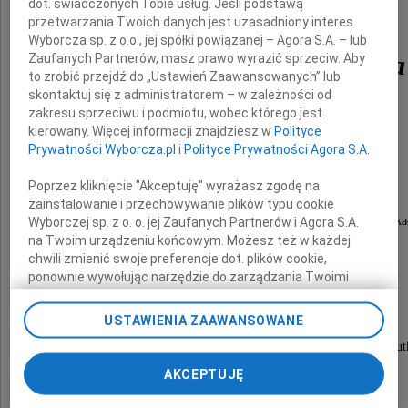
dot. świadczonych Tobie usług. Jeśli podstawą
przetwarzania Twoich danych jest uzasadniony interes
Wyborcza sp. z o.o., jej spółki powiązanej – Agora S.A. – lub
dr Maria Kołakowska
Zaufanych Partnerów, masz prawo wyrazić sprzeciw. Aby
to zrobić przejdź do „Ustawień Zaawansowanych” lub
skontaktuj się z administratorem – w zależności od
z domu Kwiatkowska
zakresu sprzeciwu i podmiotu, wobec którego jest
kierowany. Więcej informacji znajdziesz w
Polityce
Prywatności Wyborcza.pl
i
Polityce Prywatności Agora S.A.
Msza święta żałobna zostanie odprawiona
Poprzez kliknięcie "Akceptuję" wyrażasz zgodę na
dnia 21 marca 2011 roku o godzinie 14.00
zainstalowanie i przechowywanie plików typu cookie
w kościele pw. św. Karola Boromeusza na Powązka
Wyborczej sp. z o. o. jej Zaufanych Partnerów i Agora S.A.
na Twoim urządzeniu końcowym. Możesz też w każdej
po czym nastąpi odprowadzenie
chwili zmienić swoje preferencje dot. plików cookie,
na cmentarz miejscowy do grobu rodzinnego.
ponownie wywołując narzędzie do zarządzania Twoimi
preferencjami dot. przetwarzania danych poprzez
odnośnik „Ustawienia prywatności” w stopce serwisu i
USTAWIENIA ZAAWANSOWANE
przechodząc do sekcji „Ustawienia zaawansowane”.
O czym zawiadamiają pogrążeni w głębokim smut
Zmiana ustawień plików cookie możliwa jest także za
pomocą ustawień przeglądarki.
AKCEPTUJĘ
syn, synowa, wnuki i prawnuk
My, nasi Zaufani Partnerzy i Agora S.A. możemy