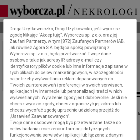
Dbamy o Twoją prywatność
Nekrologi
Odeszli
Poradnik pogrzebowy
Droga Użytkowniczko, Drogi Użytkowniku, jeśli wyrazisz
zgodę klikając "Akceptuję", Wyborcza sp. z o.o. oraz jej
Zaufani Partnerzy, w tym [
872
] Zaufanych Partnerów IAB,
jak również Agora S.A. będąca spółką powiązaną z
Maria Kołakowska
Wyborcza sp. z o.o., będą przetwarzać Twoje dane
IMIĘ I NAZWISKO:
osobowe takie jak adresy IP, adresy e-mail czy
identyfikatory plików cookie lub inne informacje zapisane w
Warszawa
REGION:
tych plikach do celów marketingowych, w szczególności
18.03.2011
na potrzeby wyświetlania reklam dopasowanych do
DATA EMISJI:
Twoich zainteresowań i preferencji w swoich serwisach,
aplikacjach i w Internecie lub personalizacji treści w nich
wyświetlanych. Wyrażenie zgody jest dobrowolne. Jeśli nie
chcesz wyrazić zgody, chcesz ograniczyć jej zakres lub
chcesz wycofać zgodę uprzednio udzieloną przejdź do
W dniu 14 marca 2011 roku zmarła w wieku 90 l
„Ustawień Zaawansowanych”.
Twoje dane osobowe mogą być przetwarzane także do
celów badania i mierzenia informacji dotyczących
funkcjonowania serwisów i aplikacji lub łączone z danymi