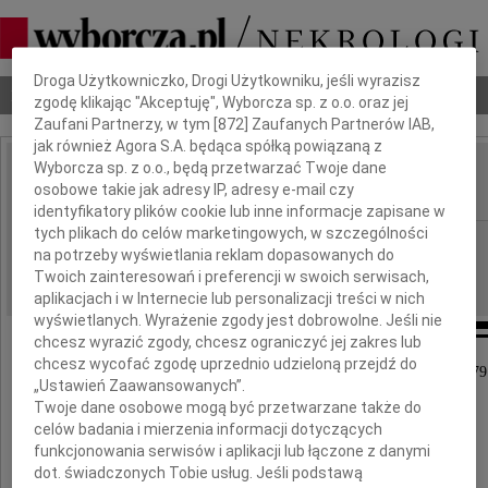
Dbamy o Twoją prywatność
Droga Użytkowniczko, Drogi Użytkowniku, jeśli wyrazisz
Nekrologi
Odeszli
Poradnik pogrzebowy
zgodę klikając "Akceptuję", Wyborcza sp. z o.o. oraz jej
Zaufani Partnerzy, w tym [
872
] Zaufanych Partnerów IAB,
jak również Agora S.A. będąca spółką powiązaną z
Wyborcza sp. z o.o., będą przetwarzać Twoje dane
Czesława Sosnowska
osobowe takie jak adresy IP, adresy e-mail czy
IMIĘ I NAZWISKO:
identyfikatory plików cookie lub inne informacje zapisane w
tych plikach do celów marketingowych, w szczególności
Warszawa
REGION:
na potrzeby wyświetlania reklam dopasowanych do
17.03.2011
DATA EMISJI:
Twoich zainteresowań i preferencji w swoich serwisach,
aplikacjach i w Internecie lub personalizacji treści w nich
wyświetlanych. Wyrażenie zgody jest dobrowolne. Jeśli nie
chcesz wyrazić zgody, chcesz ograniczyć jej zakres lub
chcesz wycofać zgodę uprzednio udzieloną przejdź do
W dniu 14 marca 2011 roku zmarła, przeżywszy 79 
„Ustawień Zaawansowanych”.
Twoje dane osobowe mogą być przetwarzane także do
celów badania i mierzenia informacji dotyczących
funkcjonowania serwisów i aplikacji lub łączone z danymi
dot. świadczonych Tobie usług. Jeśli podstawą