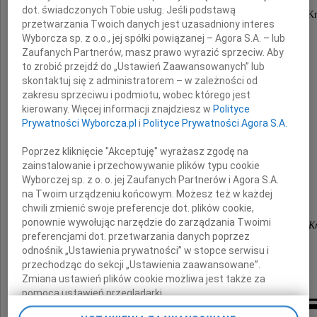
naukowca, wieloletniego dyrektora
dot. świadczonych Tobie usług. Jeśli podstawą
Instytutu Politologii Uniwersytetu Pedagogicznego w K
przetwarzania Twoich danych jest uzasadniony interes
honorowego członka Koła Naukowego
Wyborcza sp. z o.o., jej spółki powiązanej – Agora S.A. – lub
Zaufanych Partnerów, masz prawo wyrazić sprzeciw. Aby
to zrobić przejdź do „Ustawień Zaawansowanych” lub
skontaktuj się z administratorem – w zależności od
zakresu sprzeciwu i podmiotu, wobec którego jest
Rodzinie i Najbliższym
kierowany. Więcej informacji znajdziesz w
Polityce
Prywatności Wyborcza.pl
i
Polityce Prywatności Agora S.A.
wyrazy głębokiego współczucia
Poprzez kliknięcie "Akceptuję" wyrażasz zgodę na
składają
zainstalowanie i przechowywanie plików typu cookie
Wyborczej sp. z o. o. jej Zaufanych Partnerów i Agora S.A.
na Twoim urządzeniu końcowym. Możesz też w każdej
członkowie Koła Naukowego Studentów
chwili zmienić swoje preferencje dot. plików cookie,
ponownie wywołując narzędzie do zarządzania Twoimi
Instytutu Politologii Uniwersytetu Pedagogicznego w K
preferencjami dot. przetwarzania danych poprzez
odnośnik „Ustawienia prywatności” w stopce serwisu i
przechodząc do sekcji „Ustawienia zaawansowane”.
Zmiana ustawień plików cookie możliwa jest także za
pomocą ustawień przeglądarki.