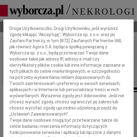
Dbamy o Twoją prywatność
Nekrologi
Odeszli
Poradnik pogrzebowy
Droga Użytkowniczko, Drogi Użytkowniku, jeśli wyrazisz
zgodę klikając "Akceptuję", Wyborcza sp. z o.o. oraz jej
Zaufani Partnerzy, w tym [
872
] Zaufanych Partnerów IAB,
jak również Agora S.A. będąca spółką powiązaną z
Wyborcza sp. z o.o., będą przetwarzać Twoje dane
IMIĘ I NAZWISKO:
osobowe takie jak adresy IP, adresy e-mail czy
Warszawa
identyfikatory plików cookie lub inne informacje zapisane w
REGION:
tych plikach do celów marketingowych, w szczególności
08.10.2009
DATA EMISJI:
na potrzeby wyświetlania reklam dopasowanych do
Twoich zainteresowań i preferencji w swoich serwisach,
aplikacjach i w Internecie lub personalizacji treści w nich
wyświetlanych. Wyrażenie zgody jest dobrowolne. Jeśli nie
chcesz wyrazić zgody, chcesz ograniczyć jej zakres lub
chcesz wycofać zgodę uprzednio udzieloną przejdź do
Z głębokim smutkiem żegnamy
„Ustawień Zaawansowanych”.
Twoje dane osobowe mogą być przetwarzane także do
celów badania i mierzenia informacji dotyczących
funkcjonowania serwisów i aplikacji lub łączone z danymi