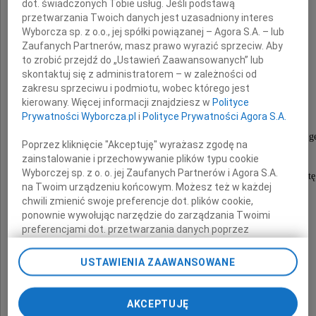
dot. świadczonych Tobie usług. Jeśli podstawą
przetwarzania Twoich danych jest uzasadniony interes
Wyborcza sp. z o.o., jej spółki powiązanej – Agora S.A. – lub
Zaufanych Partnerów, masz prawo wyrazić sprzeciw. Aby
to zrobić przejdź do „Ustawień Zaawansowanych” lub
Marka Edelmana
skontaktuj się z administratorem – w zależności od
zakresu sprzeciwu i podmiotu, wobec którego jest
kierowany. Więcej informacji znajdziesz w
Polityce
Prywatności Wyborcza.pl
i
Polityce Prywatności Agora S.A.
żydowskiego socjalistę, bojownika warszawskiego ge
Poprzez kliknięcie "Akceptuję" wyrażasz zgodę na
obrońcę praw człowieka,
zainstalowanie i przechowywanie plików typu cookie
Wyborczej sp. z o. o. jej Zaufanych Partnerów i Agora S.A.
wybitnego lekarza-kardiologa, polskiego patriotę
na Twoim urządzeniu końcowym. Możesz też w każdej
chwili zmienić swoje preferencje dot. plików cookie,
ponownie wywołując narzędzie do zarządzania Twoimi
Składamy
preferencjami dot. przetwarzania danych poprzez
odnośnik „Ustawienia prywatności” w stopce serwisu i
przechodząc do sekcji „Ustawienia zaawansowane”.
USTAWIENIA ZAAWANSOWANE
wyrazy współczucia
Zmiana ustawień plików cookie możliwa jest także za
pomocą ustawień przeglądarki.
AKCEPTUJĘ
Rodzinie i Przyjaciołom
My, nasi Zaufani Partnerzy i Agora S.A. możemy