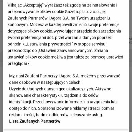
Klikając „Akceptuję” wyrażasz też zgodę na zainstalowanie i
Wakacyjne aktywności a kurzajki. O czym
przechowywanie plików cookie Gazeta.pl sp. z o.o., jej
warto pamiętać, by uniknąć problemu?
Zaufanych Partnerów i Agora S.A. na Twoim urządzeniu
MATERIAŁ PROMOCYJNY
końcowym. Możesz w każdej chwili zmienić swoje preferencje
dotyczące plików cookie, wywołując narzędzie do zarządzania
twoimi preferencjami dot. przetwarzania danych poprzez
ŁUKASZ
MICHAŁ
MIŁOSZ
JUSTYNA
Autorzy:
JACHIMIAK
TRELA
WIATROWSKI-BUJACZ
BRYCZK
odnośnik „Ustawienia prywatności ” w stopce serwisu i
przechodząc do „Ustawień Zaawansowanych”. Zmiana
PROBLEMY POLSKICH SIATKARZY
ZNAK Z '30'
WISŁAWA SZYMBORSKA
ustawień plików cookie możliwa jest także za pomocą ustawień
przeglądarki.
LETNIE OKAZJE
My, nasi Zaufani Partnerzy i Agora S.A. możemy przetwarzać
dane osobowe w następujących celach:
Użycie dokładnych danych geolokalizacyjnych. Aktywne
skanowanie charakterystyki urządzenia do celów
identyfikacji. Przechowywanie informacji na urządzeniu lub
dostęp do nich. Spersonalizowane reklamy i treści, pomiar
reklam i treści, badnie odbiorców i ulepszanie usług.
Lista Zaufanych Partnerów