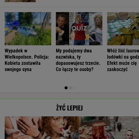
Wypadek w
My podajemy dwa
Włóż liść lauro
Wielkopolsce. Policja:
nazwiska, ty
lodówki na godz
Kobieta zostawiła
dopasowujesz trzecie.
Efekt może cię
swojego syna
Co łączy te osoby?
zaskoczyć
ŻYĆ LEPIEJ