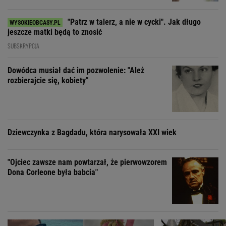
"Patrz w talerz, a nie w cycki". Jak długo
jeszcze matki będą to znosić
SUBSKRYPCJA
Dowódca musiał dać im pozwolenie: "Ależ
rozbierajcie się, kobiety"
Dziewczynka z Bagdadu, która narysowała XXI wiek
"Ojciec zawsze nam powtarzał, że pierwowzorem
Dona Corleone była babcia"