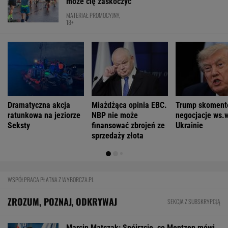
może cię zaskoczyć
MATERIAŁ PROMOCYJNY,
18+
Dramatyczna akcja
Miażdżąca opinia EBC.
Trump skoment
ratunkowa na jeziorze
NBP nie może
negocjacje ws.
Seksty
finansować zbrojeń ze
Ukrainie
sprzedaży złota
WSPÓŁPRACA PŁATNA Z WYBORCZA.PL
ZROZUM, POZNAJ, ODKRYWAJ
SEKCJA Z SUBSKRYPCJĄ
Marcin Matczak: Spójrzcie, co Mentzen mówi