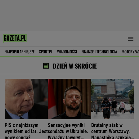
NAJPOPULARNIEJSZE
SPORT.PL
WIADOMOŚCI
FINANSE I TECHNOLOGIA
MOTORYZA
DZIEŃ W SKRÓCIE
PiS z najniższym
Sensacyjne wyniki
Brutalny atak w
wynikiem od lat. Jest
sondażu w Ukrainie.
centrum Warszawy.
nowy sondaż
Wyraźny faworyt
Napastnika szukają