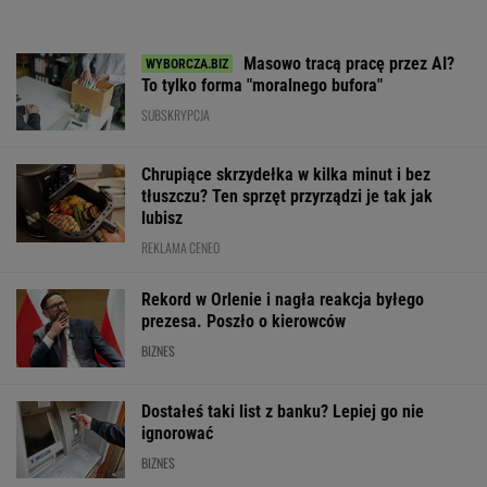
Masowo tracą pracę przez AI?
To tylko forma "moralnego bufora"
SUBSKRYPCJA
Chrupiące skrzydełka w kilka minut i bez
tłuszczu? Ten sprzęt przyrządzi je tak jak
lubisz
REKLAMA CENEO
Rekord w Orlenie i nagła reakcja byłego
prezesa. Poszło o kierowców
BIZNES
Dostałeś taki list z banku? Lepiej go nie
ignorować
BIZNES