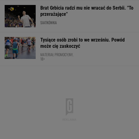
Brat Grbicia radzi mu nie wracać do Serbii. "To
przerażające"
SIATKÓWKA
Tysiące osób zrobi to we wrześniu. Powód
może cię zaskoczyć
MATERIAŁ PROMOCYJNY,
18+