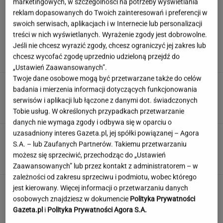
marketingowych, w szczególności na potrzeby wyświetlania
reklam dopasowanych do Twoich zainteresowań i preferencji w
swoich serwisach, aplikacjach i w Internecie lub personalizacji
Syn Stanisława Soyki o ostatnich chwilach
treści w nich wyświetlanych. Wyrażenie zgody jest dobrowolne.
ojca. "Nie było z nim nikogo"
Jeśli nie chcesz wyrazić zgody, chcesz ograniczyć jej zakres lub
chcesz wycofać zgodę uprzednio udzieloną przejdź do
„Ustawień Zaawansowanych”.
Twoje dane osobowe mogą być przetwarzane także do celów
Polka przestrzegano, by nie mówił o chorobie.
badania i mierzenia informacji dotyczących funkcjonowania
"Jestem po przeszczepie"
serwisów i aplikacji lub łączone z danymi dot. świadczonych
Tobie usług. W określonych przypadkach przetwarzanie
danych nie wymaga zgody i odbywa się w oparciu o
uzasadniony interes Gazeta.pl, jej spółki powiązanej – Agora
Wybraliśmy kadry z 15 polskich filmów.
S.A. – lub Zaufanych Partnerów. Takiemu przetwarzaniu
Rozpoznasz tytuły tych produkcji?
możesz się sprzeciwić, przechodząc do „Ustawień
Zaawansowanych” lub przez kontakt z administratorem – w
zależności od zakresu sprzeciwu i podmiotu, wobec którego
Jedno przekonanie może utrudniać życie
jest kierowany. Więcej informacji o przetwarzaniu danych
osobom z astygmatyzmem. Zwłaszcza latem
osobowych znajdziesz w dokumencie
Polityka Prywatności
Gazeta.pl
i
Polityka Prywatności Agora S.A.
MATERIAŁ PROMOCYJNY