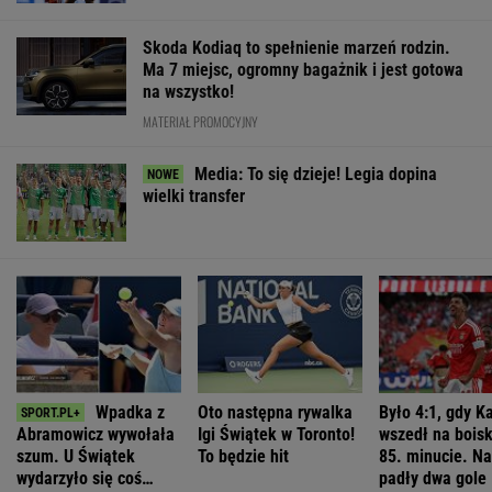
Skoda Kodiaq to spełnienie marzeń rodzin.
Ma 7 miejsc, ogromny bagażnik i jest gotowa
na wszystko!
MATERIAŁ PROMOCYJNY
Media: To się dzieje! Legia dopina
wielki transfer
Wpadka z
Oto następna rywalka
Było 4:1, gdy K
Abramowicz wywołała
Igi Świątek w Toronto!
wszedł na bois
szum. U Świątek
To będzie hit
85. minucie. Na
wydarzyło się coś
padły dwa gole