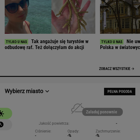
Tak angażuje się turystów w
Nie uw
odbudowę raf. Też dołączyłam do akcji
Polska w światowych
ZOBACZ WSZYSTKIE
Wybierz miasto
PEŁNA POGODA
Załaduj ponownie
Jakość powietrza:
-
Ciśnienie:
Opady:
Zachmurzenie:
-
-%
-%