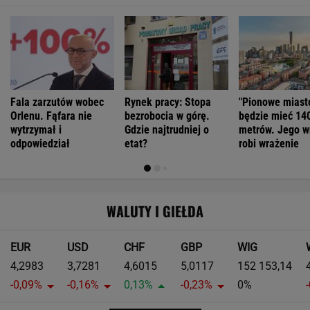
Fala zarzutów wobec
Rynek pracy: Stopa
"Pionowe miast
Orlenu. Fąfara nie
bezrobocia w górę.
będzie mieć 14
wytrzymał i
Gdzie najtrudniej o
metrów. Jego w
odpowiedział
etat?
robi wrażenie
WALUTY I GIEŁDA
EUR
USD
CHF
GBP
WIG
4,2983
3,7281
4,6015
5,0117
152 153,14
-0,09%
-0,16%
0,13%
-0,23%
0%