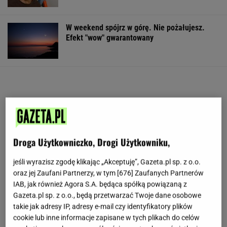
W weekend spójrz w górę. Nie pożałujesz.
Efekt "wow" gwarantowany
Droga Użytkowniczko, Drogi Użytkowniku,
jeśli wyrazisz zgodę klikając „Akceptuję”, Gazeta.pl sp. z o.o.
oraz jej Zaufani Partnerzy, w tym [
676
] Zaufanych Partnerów
IAB, jak również Agora S.A. będąca spółką powiązaną z
Gazeta.pl sp. z o.o., będą przetwarzać Twoje dane osobowe
takie jak adresy IP, adresy e-mail czy identyfikatory plików
cookie lub inne informacje zapisane w tych plikach do celów