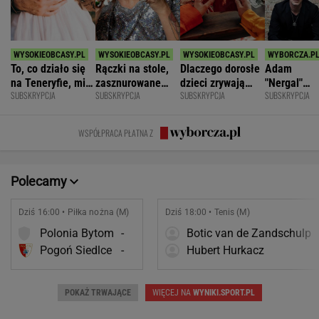
To, co działo się
Rączki na stole,
Dlaczego dorosłe
Adam
na Teneryfie, mi
zasznurowane
dzieci zrywają
"Nergal"
SUBSKRYPCJA
SUBSKRYPCJA
SUBSKRYPCJA
SUBSKRYPCJA
się należało. Nie
usta. Byłam
kontakt z
Darski: Ja
myślałam, że to
wychowana w
rodzicami?
wybieram
złe
dużej dyscyplinie
terapię, a
WSPÓŁPRACA PŁATNA Z
większość
facetów
alkohol
Polecamy
Dziś 16:00 • Piłka nożna (M)
Dziś 18:00 • Tenis (M)
Polonia Bytom
-
Botic van de Zandschulp
Pogoń Siedlce
-
Hubert Hurkacz
POKAŻ TRWAJĄCE
WIĘCEJ NA
WYNIKI.SPORT.PL