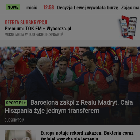
ić
Decyzja Lewej wywolała burzę. Zając ma jasne zdanie o w
NOWE
OFERTA SUBSKRYPCJI
Premium: TOK FM + Wyborcza.pl
MOCNE MEDIA W DUO PAKIECIE. SPRAWDŹ
Barcelona zakpi z Realu Madryt. Cała
Hiszpania żyje jednym transferem
SUBSKRYPCJA
Europa notuje rekord zakażeń. Bakteria coraz
śmielej wymyka się leczeniu