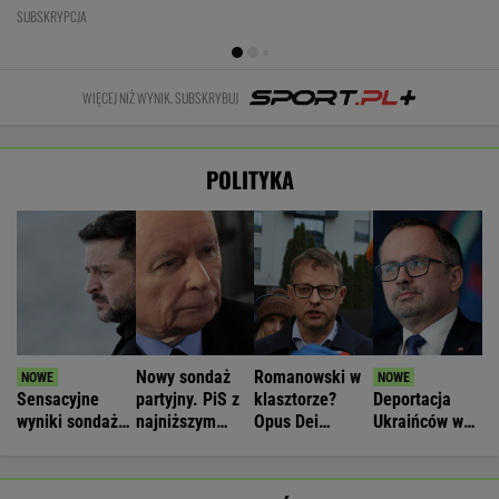
ważniejszego
SUBSKRYPCJA
WIĘCEJ NIŻ WYNIK. SUBSKRYBUJ
POLITYKA
Nowy sondaż
Romanowski w
Sensacyjne
partyjny. PiS z
klasztorze?
Deportacja
wyniki sondażu
najniższym
Opus Dei
Ukraińców w
w Ukrainie.
wynikiem od lat
reaguje na
wieku
Wyraźny faworyt
słowa Bodnara
poborowym.
wyborów
Horała uderza