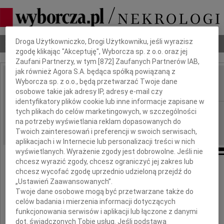
Dbamy o Twoją prywatność
Droga Użytkowniczko, Drogi Użytkowniku, jeśli wyrazisz
Nekrologi
Odeszli
Poradnik pogrzebowy
zgodę klikając "Akceptuję", Wyborcza sp. z o.o. oraz jej
Zaufani Partnerzy, w tym [
872
] Zaufanych Partnerów IAB,
jak również Agora S.A. będąca spółką powiązaną z
Witold Czechowicz
Wyborcza sp. z o.o., będą przetwarzać Twoje dane
IMIĘ I NAZWISKO:
osobowe takie jak adresy IP, adresy e-mail czy
identyfikatory plików cookie lub inne informacje zapisane w
Bydgoszcz
tych plikach do celów marketingowych, w szczególności
REGION:
na potrzeby wyświetlania reklam dopasowanych do
10.03.2011
DATA EMISJI:
Twoich zainteresowań i preferencji w swoich serwisach,
aplikacjach i w Internecie lub personalizacji treści w nich
wyświetlanych. Wyrażenie zgody jest dobrowolne. Jeśli nie
chcesz wyrazić zgody, chcesz ograniczyć jej zakres lub
chcesz wycofać zgodę uprzednio udzieloną przejdź do
Z głębokim żalem żegnamy
„Ustawień Zaawansowanych”.
Twoje dane osobowe mogą być przetwarzane także do
celów badania i mierzenia informacji dotyczących
dr. med.
funkcjonowania serwisów i aplikacji lub łączone z danymi
dot. świadczonych Tobie usług. Jeśli podstawą