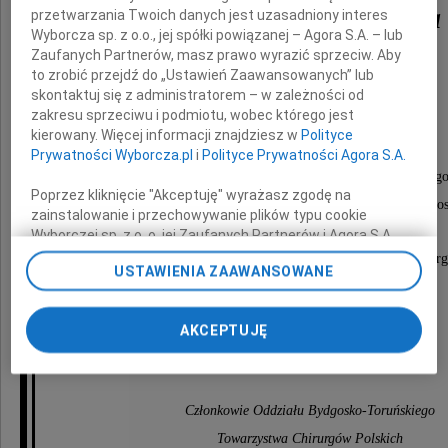
Witolda Czechowicza
przetwarzania Twoich danych jest uzasadniony interes
Wyborcza sp. z o.o., jej spółki powiązanej – Agora S.A. – lub
Zaufanych Partnerów, masz prawo wyrazić sprzeciw. Aby
to zrobić przejdź do „Ustawień Zaawansowanych” lub
skontaktuj się z administratorem – w zależności od
5 marca 2011 roku po długiej chorobie
zakresu sprzeciwu i podmiotu, wobec którego jest
zmarł dr med. Witold Czechowicz.
kierowany. Więcej informacji znajdziesz w
Polityce
Prywatności Wyborcza.pl
i
Polityce Prywatności Agora S.A.
Ordynator Oddziału Chirurgii Onkologicznej w Bydgo
Poprzez kliknięcie "Akceptuję" wyrażasz zgodę na
Dyrektor Regionalnego Centrum Onkologii w Bydgos
zainstalowanie i przechowywanie plików typu cookie
Wyborczej sp. z o. o. jej Zaufanych Partnerów i Agora S.A.
na Twoim urządzeniu końcowym. Możesz też w każdej
Był nauczycielem i mentorem kilku pokoleń chirur
USTAWIENIA ZAAWANSOWANE
chwili zmienić swoje preferencje dot. plików cookie,
organizatorem chirurgii onkologicznej,
ponownie wywołując narzędzie do zarządzania Twoimi
preferencjami dot. przetwarzania danych poprzez
współtwórcą bydgoskiej onkologii,
AKCEPTUJĘ
odnośnik „Ustawienia prywatności” w stopce serwisu i
wielkim autorytetem dla nas wszystkich
przechodząc do sekcji „Ustawienia zaawansowane”.
Zmiana ustawień plików cookie możliwa jest także za
pomocą ustawień przeglądarki.
Członkowie Oddziału Bydgosko-Toruńskiego
My, nasi Zaufani Partnerzy i Agora S.A. możemy
Towarzystwa Chirurgów Polskich