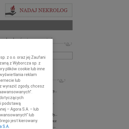
 nekrologów i wspomnień
zwisko lub numer ogłoszenia:
. z o.o. oraz jej Zaufani
ązaną z Wyborcza sp. z
+ szukanie zaawansowane
ry plików cookie lub inne
wyświetlania reklam
KROLOGI
ernecie lub
8.2026
Bydgoszcz
sz wyrazić zgody, chcesz
i Kramkowskiej wraz z Rodziną wyrazy...
 Zaawansowanych”.
8.2026
Bydgoszcz
 dotyczących
ie Stanisławskiej oraz Jej Najbliższym...
li podstawą
7.2026
Bydgoszcz
nej – Agora S.A. – lub
Elżbiecie Skwierzyńskiej Członkini Rady...
aawansowanych” lub
z Ostoja-Zagórski
15.07.2026
Bydgoszcz
rego jest kierowany.
bokim smutkiem żegnamy prof. dr. hab....
a S.A.