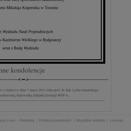
etu Mikołaja Kopernika w Toruniu
n Wydziału Nauk Przyrodniczych
u Kazimierza Wielkiego w Bydgoszczy
wraz z Radą Wydziału
nne kondolencje
 o śmierci w dniu 7 marca 2011 roku prof. dr. hab. Lecha Jacuńskiego
 Środowiska, kierownika Zakładu Zoologii WSP w...
aże u nas
Reklama
Polityka prywatnośći
Wszystkie artykuły
Licencje