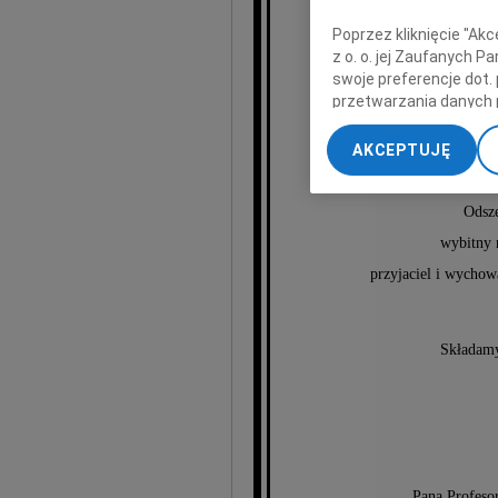
Lec
Poprzez kliknięcie "Ak
z o. o. jej Zaufanych 
swoje preferencje dot.
przetwarzania danych 
Wieloletniego Profeso
„Ustawienia zaawansow
AKCEPTUJĘ
i Kierownika Za
My, nasi Zaufani Part
dokładnych danych geol
Odsze
Przechowywanie informa
treści, badnie odbiorcó
wybitny 
przyjaciel i wycho
Składamy
Pana Profesor