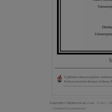
Uniwersyt
Dzieka
Uniwersytet
I
Z głębokim żalem przyjęliśmy wiadomość
Profesora Instytutu Biologii i Ochrony
Copyright © Wyborcza sp. z o.o.
O nas
St
Ustawienia prywatności