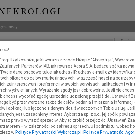
ogrzebowy
Szukaj
acuński
tność
Imię i na
ogi Użytkowniku, jeśli wyrazisz zgodę klikając "Akceptuję", Wyborcza sp
 Zaufanych Partnerów IAB, jak również Agora S.A. będąca spółką powi
Twoje dane osobowe takie jak adresy IP, adresy e-mail czy identyfikato
 tych plikach do celów marketingowych, w szczególności na potrzeby 
INNE NE
 zainteresowań i preferencji w swoich serwisach, aplikacjach i w Int
06.0
w nich wyświetlanych. Wyrażenie zgody jest dobrowolne. Jeśli nie chce
Sylwi
 lub chcesz wycofać zgodę uprzednio udzieloną przejdź do „Ustawień
05.0
gą być przetwarzane także do celów badania i mierzenia informacji
alem przyjęliśmy wiadomość o śmierci
Arlec
w i aplikacji lub łączone z danymi dot. świadczonych Tobie usług. Jeś
30.0
w dniu 7 marca 2011 roku
nych jest uzasadniony interes Wyborcza sp. z o.o., jej spółki powiąza
Pani 
masz prawo wyrazić sprzeciw. Aby to zrobić przejdź do „Ustawień Z
Janus
istratorem – w zależności od zakresu sprzeciwu i podmiotu, wobec któ
prof. dr. hab.
Z głę
dziesz w
Polityce Prywatności Wyborcza.pl
i
Polityce Prywatności Agor