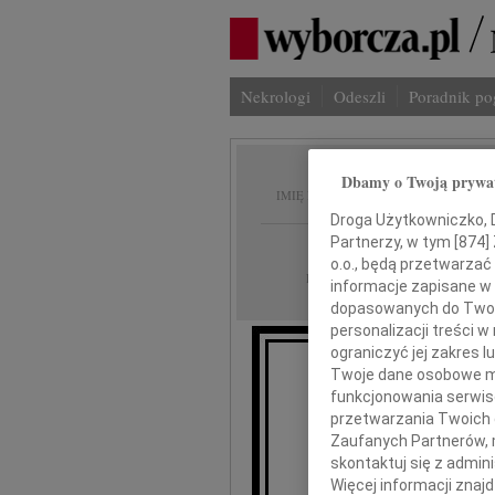
Nekrologi
Odeszli
Poradnik p
Lech J
Dbamy o Twoją prywa
IMIĘ I NAZWISKO:
Droga Użytkowniczko, Dr
Partnerzy, w tym [
874
]
Bydgoszcz
REGION:
o.o., będą przetwarzać 
09.03.2011
DATA EMISJI:
informacje zapisane w
dopasowanych do Twoich
personalizacji treści 
ograniczyć jej zakres
Twoje dane osobowe mo
Z głębokim ż
funkcjonowania serwisó
przetwarzania Twoich da
Zaufanych Partnerów, 
skontaktuj się z admin
Więcej informacji znaj