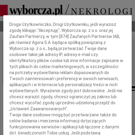
Dbamy o Twoją prywatność
Droga Użytkowniczko, Drogi Użytkowniku, jeśli wyrazisz
Nekrologi
Odeszli
Poradnik pogrzebowy
zgodę klikając "Akceptuję", Wyborcza sp. z o.o. oraz jej
Zaufani Partnerzy, w tym [
874
] Zaufanych Partnerów IAB,
jak również Agora S.A. będąca spółką powiązaną z
Wyborcza sp. z o.o., będą przetwarzać Twoje dane
IMIĘ I NAZWISKO:
osobowe takie jak adresy IP, adresy e-mail czy
identyfikatory plików cookie lub inne informacje zapisane w
Poznań
REGION:
tych plikach do celów marketingowych, w szczególności
09.03.2011
na potrzeby wyświetlania reklam dopasowanych do
DATA EMISJI:
Twoich zainteresowań i preferencji w swoich serwisach,
aplikacjach i w Internecie lub personalizacji treści w nich
wyświetlanych. Wyrażenie zgody jest dobrowolne. Jeśli nie
chcesz wyrazić zgody, chcesz ograniczyć jej zakres lub
chcesz wycofać zgodę uprzednio udzieloną przejdź do
Magdzie Grill
„Ustawień Zaawansowanych”.
Twoje dane osobowe mogą być przetwarzane także do
słowa wsparcia i otuchy
celów badania i mierzenia informacji dotyczących
z powodu śmierci
funkcjonowania serwisów i aplikacji lub łączone z danymi
dot. świadczonych Tobie usług. Jeśli podstawą