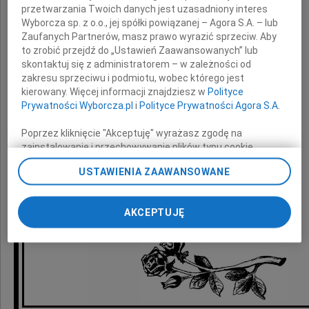
przetwarzania Twoich danych jest uzasadniony interes
Mamy
Wyborcza sp. z o.o., jej spółki powiązanej – Agora S.A. – lub
Zaufanych Partnerów, masz prawo wyrazić sprzeciw. Aby
to zrobić przejdź do „Ustawień Zaawansowanych” lub
skontaktuj się z administratorem – w zależności od
składają
zakresu sprzeciwu i podmiotu, wobec którego jest
kierowany. Więcej informacji znajdziesz w
Polityce
koleżanki i koledzy
Prywatności Wyborcza.pl
i
Polityce Prywatności Agora S.A.
z Obszaru Kredytów Detalicznych i MŚP
Poprzez kliknięcie "Akceptuję" wyrażasz zgodę na
Banku Zachodniego WBK S.A.
zainstalowanie i przechowywanie plików typu cookie
Wyborczej sp. z o. o. jej Zaufanych Partnerów i Agora S.A.
USTAWIENIA ZAAWANSOWANE
na Twoim urządzeniu końcowym. Możesz też w każdej
chwili zmienić swoje preferencje dot. plików cookie,
ponownie wywołując narzędzie do zarządzania Twoimi
AKCEPTUJĘ
preferencjami dot. przetwarzania danych poprzez
odnośnik „Ustawienia prywatności” w stopce serwisu i
przechodząc do sekcji „Ustawienia zaawansowane”.
Zmiana ustawień plików cookie możliwa jest także za
pomocą ustawień przeglądarki.
My, nasi Zaufani Partnerzy i Agora S.A. możemy