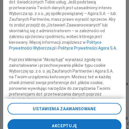
dot. świadczonych Tobie usług. Jeśli podstawą
przetwarzania Twoich danych jest uzasadniony interes
Wyborcza sp. z o.o., jej spółki powiązanej – Agora S.A. – lub
Zaufanych Partnerów, masz prawo wyrazić sprzeciw. Aby
to zrobić przejdź do „Ustawień Zaawansowanych” lub
skontaktuj się z administratorem – w zależności od
lek. med.
zakresu sprzeciwu i podmiotu, wobec którego jest
Feliks Orzałkiewicz
kierowany. Więcej informacji znajdziesz w
Polityce
Prywatności Wyborcza.pl
i
Polityce Prywatności Agora S.A.
Poprzez kliknięcie "Akceptuję" wyrażasz zgodę na
specjalista chirurg
zainstalowanie i przechowywanie plików typu cookie
specjalista urolog
Wyborczej sp. z o. o. jej Zaufanych Partnerów i Agora S.A.
na Twoim urządzeniu końcowym. Możesz też w każdej
chwili zmienić swoje preferencje dot. plików cookie,
W latach 70. związany z oddziałem chirurgicznym szpitala
ponownie wywołując narzędzie do zarządzania Twoimi
były ordynator oddziału urologicznego
preferencjami dot. przetwarzania danych poprzez
Szpitala Wojewódzkiego w Zielonej Górze.
odnośnik „Ustawienia prywatności” w stopce serwisu i
przechodząc do sekcji „Ustawienia zaawansowane”.
USTAWIENIA ZAAWANSOWANE
Zmiana ustawień plików cookie możliwa jest także za
Msza święta żałobna zostanie odprawiona
pomocą ustawień przeglądarki.
w sobotę 12 marca 2011 roku o godzinie 10.00
w kościele pw. Najświętszego Zbawiciela w Zielonej 
AKCEPTUJĘ
My, nasi Zaufani Partnerzy i Agora S.A. możemy