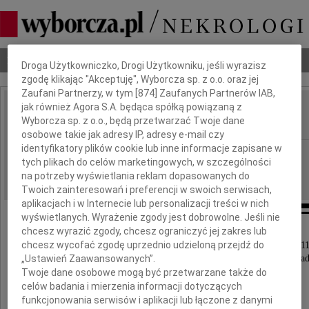
Dbamy o Twoją prywatność
Nekrologi
Odeszli
Poradnik pogrzebowy
Droga Użytkowniczko, Drogi Użytkowniku, jeśli wyrazisz
zgodę klikając "Akceptuję", Wyborcza sp. z o.o. oraz jej
Zaufani Partnerzy, w tym [
874
] Zaufanych Partnerów IAB,
jak również Agora S.A. będąca spółką powiązaną z
Feliks Orzałkiewicz
Wyborcza sp. z o.o., będą przetwarzać Twoje dane
IMIĘ I NAZWISKO:
osobowe takie jak adresy IP, adresy e-mail czy
identyfikatory plików cookie lub inne informacje zapisane w
Zielona Góra
REGION:
tych plikach do celów marketingowych, w szczególności
09.03.2011
DATA EMISJI:
na potrzeby wyświetlania reklam dopasowanych do
Twoich zainteresowań i preferencji w swoich serwisach,
aplikacjach i w Internecie lub personalizacji treści w nich
wyświetlanych. Wyrażenie zgody jest dobrowolne. Jeśli nie
chcesz wyrazić zgody, chcesz ograniczyć jej zakres lub
chcesz wycofać zgodę uprzednio udzieloną przejdź do
Z wielkim żalem zawiadamiamy, że dnia 6 marca 2011
„Ustawień Zaawansowanych”.
w wieku 79 lat odszedł nasz ukochany Tato i Dzia
Twoje dane osobowe mogą być przetwarzane także do
celów badania i mierzenia informacji dotyczących
funkcjonowania serwisów i aplikacji lub łączone z danymi