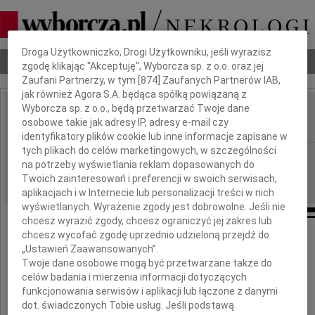
Dbamy o Twoją prywatność
Droga Użytkowniczko, Drogi Użytkowniku, jeśli wyrazisz
Nekrologi
Odeszli
Poradnik pogrzebowy
zgodę klikając "Akceptuję", Wyborcza sp. z o.o. oraz jej
Zaufani Partnerzy, w tym [
874
] Zaufanych Partnerów IAB,
jak również Agora S.A. będąca spółką powiązaną z
Wyborcza sp. z o.o., będą przetwarzać Twoje dane
Andrzej Jaworski
osobowe takie jak adresy IP, adresy e-mail czy
IMIĘ I NAZWISKO:
identyfikatory plików cookie lub inne informacje zapisane w
tych plikach do celów marketingowych, w szczególności
Wrocław
REGION:
na potrzeby wyświetlania reklam dopasowanych do
08.03.2011
DATA EMISJI:
Twoich zainteresowań i preferencji w swoich serwisach,
aplikacjach i w Internecie lub personalizacji treści w nich
wyświetlanych. Wyrażenie zgody jest dobrowolne. Jeśli nie
chcesz wyrazić zgody, chcesz ograniczyć jej zakres lub
chcesz wycofać zgodę uprzednio udzieloną przejdź do
Dnia 4 marca 2011 roku zmarł
„Ustawień Zaawansowanych”.
Twoje dane osobowe mogą być przetwarzane także do
Andrzej Jaworski
celów badania i mierzenia informacji dotyczących
funkcjonowania serwisów i aplikacji lub łączone z danymi
dot. świadczonych Tobie usług. Jeśli podstawą