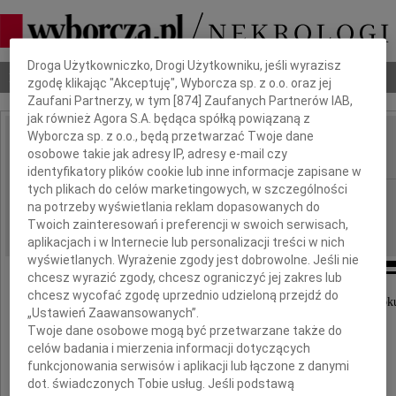
Dbamy o Twoją prywatność
Droga Użytkowniczko, Drogi Użytkowniku, jeśli wyrazisz
Nekrologi
Odeszli
Poradnik pogrzebowy
zgodę klikając "Akceptuję", Wyborcza sp. z o.o. oraz jej
Zaufani Partnerzy, w tym [
874
] Zaufanych Partnerów IAB,
jak również Agora S.A. będąca spółką powiązaną z
Wyborcza sp. z o.o., będą przetwarzać Twoje dane
Antoni Kowalczyk
osobowe takie jak adresy IP, adresy e-mail czy
IMIĘ I NAZWISKO:
identyfikatory plików cookie lub inne informacje zapisane w
tych plikach do celów marketingowych, w szczególności
Wrocław
REGION:
na potrzeby wyświetlania reklam dopasowanych do
08.03.2011
DATA EMISJI:
Twoich zainteresowań i preferencji w swoich serwisach,
aplikacjach i w Internecie lub personalizacji treści w nich
wyświetlanych. Wyrażenie zgody jest dobrowolne. Jeśli nie
chcesz wyrazić zgody, chcesz ograniczyć jej zakres lub
chcesz wycofać zgodę uprzednio udzieloną przejdź do
Ze smutkiem zawiadamiamy, że dnia 3 marca 2011 rok
„Ustawień Zaawansowanych”.
Twoje dane osobowe mogą być przetwarzane także do
celów badania i mierzenia informacji dotyczących
funkcjonowania serwisów i aplikacji lub łączone z danymi
dot. świadczonych Tobie usług. Jeśli podstawą