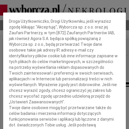
Dbamy o Twoją prywatność
Droga Użytkowniczko, Drogi Użytkowniku, jeśli wyrazisz
Nekrologi
Odeszli
Poradnik pogrzebowy
zgodę klikając "Akceptuję", Wyborcza sp. z o.o. oraz jej
Zaufani Partnerzy, w tym [
872
] Zaufanych Partnerów IAB,
jak również Agora S.A. będąca spółką powiązaną z
Wyborcza sp. z o.o., będą przetwarzać Twoje dane
osobowe takie jak adresy IP, adresy e-mail czy
IMIĘ I NAZWISKO:
identyfikatory plików cookie lub inne informacje zapisane w
Gdańsk
tych plikach do celów marketingowych, w szczególności
REGION:
na potrzeby wyświetlania reklam dopasowanych do
08.03.2011
DATA EMISJI:
Twoich zainteresowań i preferencji w swoich serwisach,
aplikacjach i w Internecie lub personalizacji treści w nich
wyświetlanych. Wyrażenie zgody jest dobrowolne. Jeśli nie
chcesz wyrazić zgody, chcesz ograniczyć jej zakres lub
chcesz wycofać zgodę uprzednio udzieloną przejdź do
Romanowi Wójcikowi
„Ustawień Zaawansowanych”.
Twoje dane osobowe mogą być przetwarzane także do
celów badania i mierzenia informacji dotyczących
Wyrazy głębokiego i szczerego współczucia
funkcjonowania serwisów i aplikacji lub łączone z danymi
z powodu śmierci
dot. świadczonych Tobie usług. Jeśli podstawą