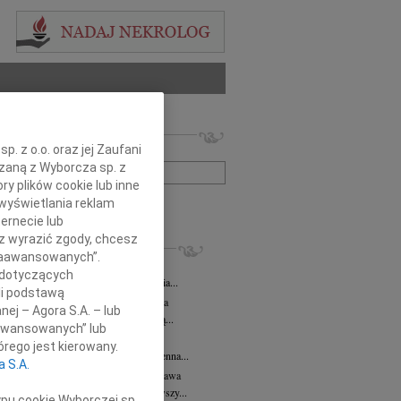
 nekrologów i wspomnień
. z o.o. oraz jej Zaufani
zwisko lub numer ogłoszenia:
ązaną z Wyborcza sp. z
ry plików cookie lub inne
wyświetlania reklam
+ szukanie zaawansowane
ernecie lub
sz wyrazić zgody, chcesz
KROLOGI
 Zaawansowanych”.
 Kułakowska
07.08.2026
Warszawa
 dotyczących
Kułakowska 8 czerwca 1984 - 9 sierpnia...
li podstawą
rzata Kościelska
07.08.2026
Warszawa
nej – Agora S.A. – lub
em żegnam prof. Małgorzatę Kościelską...
aawansowanych” lub
z Goetze
07.08.2026
Warszawa
rego jest kierowany.
z Goetze adwokat 9 lat bez Ciebie Bożenna...
a S.A.
wa Stec-Myśliwska
07.08.2026
Warszawa
u 4 sierpnia 2026 roku zmarła przeżywszy...
ypu cookie Wyborczej sp.