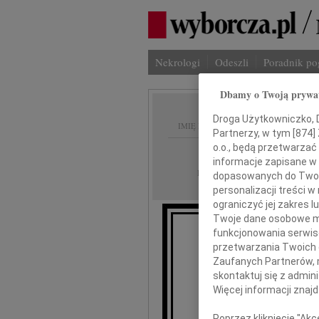
Nekrologi
Odeszli
Poradnik p
Dbamy o Twoją prywa
Droga Użytkowniczko, Dr
IMIĘ I NAZWISKO:
Partnerzy, w tym [
874
]
o.o., będą przetwarzać 
Wrocław, Warsza
REGION:
informacje zapisane w
30.10.2009
DATA EMISJI:
dopasowanych do Twoich
personalizacji treści 
ograniczyć jej zakres
Twoje dane osobowe mo
funkcjonowania serwisó
przetwarzania Twoich da
Z wielkim żalem p
Zaufanych Partnerów, 
skontaktuj się z admin
Więcej informacji znaj
Poprzez kliknięcie "Ak