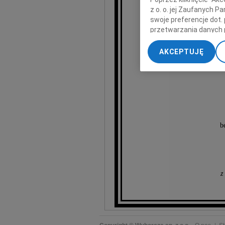
z o. o. jej Zaufanych 
swoje preferencje dot.
przetwarzania danych 
„Ustawienia zaawansow
AKCEPTUJĘ
My, nasi Zaufani Part
Mar
dokładnych danych geol
Przechowywanie informa
treści, badnie odbiorcó
b
z