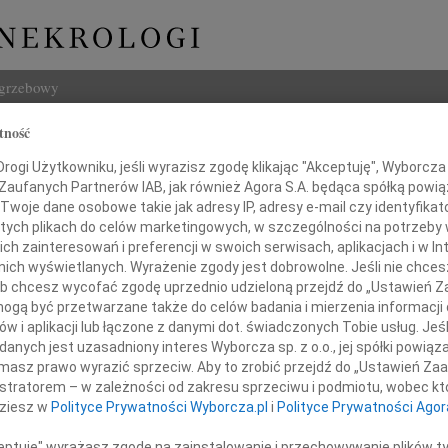
ogrzebowy
tność
Szukaj
ogi Użytkowniku, jeśli wyrazisz zgodę klikając "Akceptuję", Wyborcza sp
Imię i na
 Zaufanych Partnerów IAB, jak również Agora S.A. będąca spółką powi
Twoje dane osobowe takie jak adresy IP, adresy e-mail czy identyfikato
wa
 tych plikach do celów marketingowych, w szczególności na potrzeby 
 zainteresowań i preferencji w swoich serwisach, aplikacjach i w Int
w nich wyświetlanych. Wyrażenie zgody jest dobrowolne. Jeśli nie chce
INNE NE
 lub chcesz wycofać zgodę uprzednio udzieloną przejdź do „Ustawień
Asia
gą być przetwarzane także do celów badania i mierzenia informacji
Asia 
w i aplikacji lub łączone z danymi dot. świadczonych Tobie usług. Jeś
Małgo
nych jest uzasadniony interes Wyborcza sp. z o.o., jej spółki powiąza
rzyjęliśmy wiadomość o tragicznej śmierci
Z żal
masz prawo wyrazić sprzeciw. Aby to zrobić przejdź do „Ustawień Z
Janus
naszego Kolegi
istratorem – w zależności od zakresu sprzeciwu i podmiotu, wobec któ
Janus
dziesz w
Polityce Prywatności Wyborcza.pl
i
Polityce Prywatności Agor
Wacła
W dni
ceptuję" wyrażasz zgodę na zainstalowanie i przechowywanie plików t