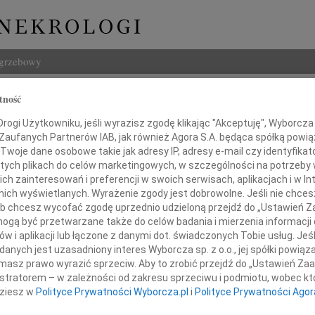
ogrzebowy
Szukaj
tność
a Szebanowa
Imię i na
ogi Użytkowniku, jeśli wyrazisz zgodę klikając "Akceptuję", Wyborcza sp
 Zaufanych Partnerów IAB, jak również Agora S.A. będąca spółką powi
Twoje dane osobowe takie jak adresy IP, adresy e-mail czy identyfikato
 tych plikach do celów marketingowych, w szczególności na potrzeby 
 zainteresowań i preferencji w swoich serwisach, aplikacjach i w Int
INNE NE
w nich wyświetlanych. Wyrażenie zgody jest dobrowolne. Jeśli nie chce
 lub chcesz wycofać zgodę uprzednio udzieloną przejdź do „Ustawień
24.0
Panu 
gą być przetwarzane także do celów badania i mierzenia informacji
w i aplikacji lub łączone z danymi dot. świadczonych Tobie usług. Jeś
Karol
alem przyjęliśmy wiadomość o śmierci
nych jest uzasadniony interes Wyborcza sp. z o.o., jej spółki powiąza
Z głę
masz prawo wyrazić sprzeciw. Aby to zrobić przejdź do „Ustawień Z
Joann
istratorem – w zależności od zakresu sprzeciwu i podmiotu, wobec któ
Z olb
iany Szebanowej
dziesz w
Polityce Prywatności Wyborcza.pl
i
Polityce Prywatności Agor
Joann
Z głę