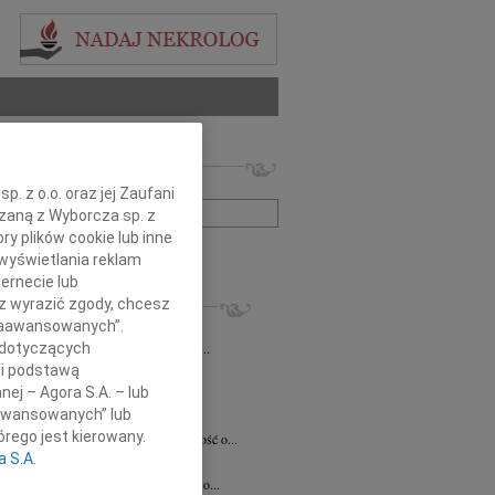
 nekrologów i wspomnień
zwisko lub numer ogłoszenia:
. z o.o. oraz jej Zaufani
ązaną z Wyborcza sp. z
ry plików cookie lub inne
+ szukanie zaawansowane
wyświetlania reklam
ernecie lub
KROLOGI
sz wyrazić zgody, chcesz
 Zaawansowanych”.
7.2026
Kraków
Jackowi Gryzło Wiceprezesowi Areny...
 dotyczących
li podstawą
ina Witek
20.07.2026
Kraków
nej – Agora S.A. – lub
bokim smutkiem i żalem przyjęliśmy...
aawansowanych” lub
a Słowińska
20.07.2026
Kraków
rego jest kierowany.
rzymim smutkiem przyjęliśmy wiadomość o...
a S.A.
a Słowińska
20.07.2026
Kraków
bokim smutkiem przyjąłem wiadomość o...