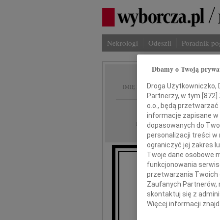
Nekrologi
Odeszli
Poradnik p
Dbamy o Twoją prywa
Tatian
Droga Użytkowniczko, Dr
IMIĘ I NAZWISKO:
Partnerzy, w tym [
872
]
o.o., będą przetwarzać 
Kraków
REGION:
informacje zapisane w
07.03.2011
DATA EMISJI:
dopasowanych do Twoich
personalizacji treści 
ograniczyć jej zakres
Twoje dane osobowe mo
funkcjonowania serwisó
Z ogromnym ż
przetwarzania Twoich da
Zaufanych Partnerów, 
skontaktuj się z admin
Tat
Więcej informacji znaj